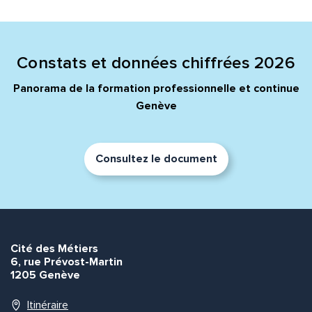
Quelle est la pertinence de cette page?
Prénom et nom*
Constats et données chiffrées 2026
Panorama de la formation professionnelle et continue
Genève
Adresse e-mail*
Consultez le document
Message*
Commentaire*
Cité des Métiers
6, rue Prévost-Martin
1205 Genève
Envoyer
Envoyer
Itinéraire