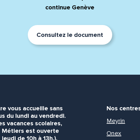
continue Genève
Consultez le document
re vous accueille sans
Nos centre
s du lundi au vendredi.
Meyrin
es vacances scolaires,
s Métiers est ouverte
Onex
 jeudi de 10h à 13h.).