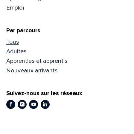
Emploi
Par parcours
Tous
Adultes
Apprenties et apprentis
Nouveaux arrivants
Que
pa
Suivez-nous sur les réseaux
Facebook
Instagram
Youtube
LinkedIn
Prén