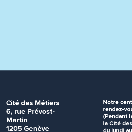
Cité des Métiers
Notre cent
rendez-vou
6, rue Prévost-
(Pendant l
Martin
la Cité de
1205 Genève
du lundi au