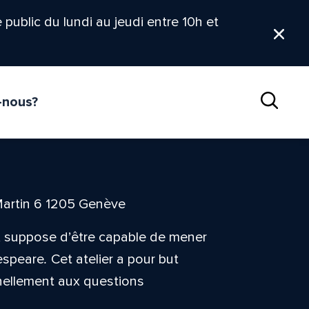
le public du lundi au jeudi entre 10h et
Ferm
-nous?
Reche
Martin 6 1205 Genève
s, suppose d’être capable de mener
espeare
.
Cet atelier a pour but
nnellement aux questions