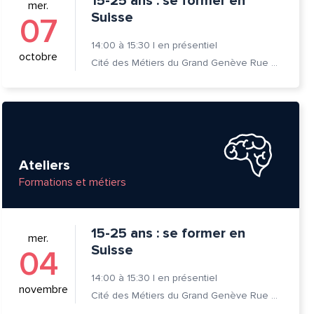
15-25 ans : se former en
mer.
Suisse
07
14:00
à
15:30
|
en présentiel
octobre
Cité des Métiers du Grand Genève Rue Prévost-Martin 6 1205 Genève
Ateliers
Formations et métiers
15-25 ans : se former en
mer.
Suisse
04
14:00
à
15:30
|
en présentiel
novembre
Cité des Métiers du Grand Genève Rue Prévost-Martin 6 1205 Genève