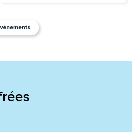
’événements
frées