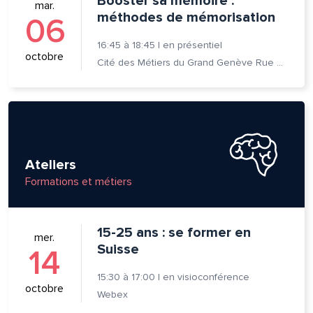
Booster sa mémoire :
mar.
se e-mail*
méthodes de mémorisation
06
16:45
à
18:45
|
en présentiel
octobre
Cité des Métiers du Grand Genève Rue Prévost-Martin 6 1205 Genève
age*
entaire*
Ateliers
Formations et métiers
voyer
voyer
15-25 ans : se former en
mer.
Suisse
14
15:30
à
17:00
|
en visioconférence
octobre
Webex