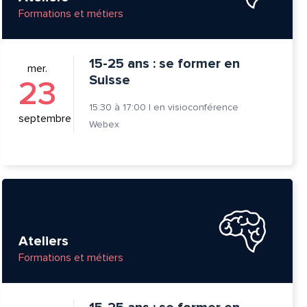
Formations et métiers
15-25 ans : se former en
mer.
Suisse
23
15:30
à
17:00
|
en visioconférence
septembre
Webex
tte
Ateliers
Formations et métiers