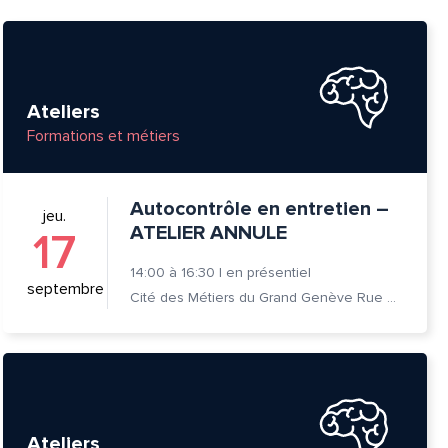
Ateliers
Formations et métiers
Autocontrôle en entretien –
jeu.
ATELIER ANNULE
17
14:00
à
16:30
|
en présentiel
septembre
Cité des Métiers du Grand Genève Rue Prévost-Martin 6 1205 Genève
Ateliers