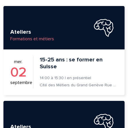
Ateliers
Formations et métiers
15-25 ans : se former en
mer.
Suisse
02
14:00
à
15:30
|
en présentiel
septembre
Cité des Métiers du Grand Genève Rue Prévost-Martin 6 1205 Genève
Ateliers