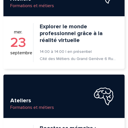
Formations et métiers
Explorer le monde
mer.
professionnel grâce à la
23
réalité virtuelle
14:00
à
14:00
|
en présentiel
septembre
Cité des Métiers du Grand Genève 6 Rue Prévost-Martin 1205 Genève
lle est la pertinence de ce
ge?
Ateliers
om et nom*
Formations et métiers