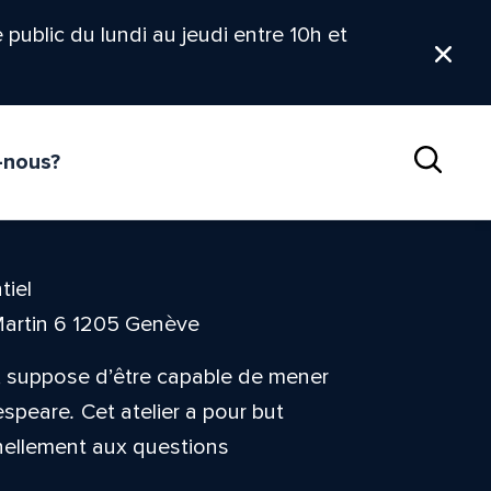
le public du lundi au jeudi entre 10h et
Ferm
-nous?
Reche
tiel
Martin 6 1205 Genève
s, suppose d’être capable de mener
espeare
.
Cet atelier a pour but
nnellement aux questions