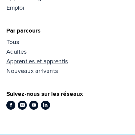
Emploi
Prén
Par parcours
Adres
Tous
Adultes
Apprenties et apprentis
Mess
Comm
Nouveaux arrivants
Suivez-nous sur les réseaux
Facebook
Instagram
Youtube
LinkedIn
En
En