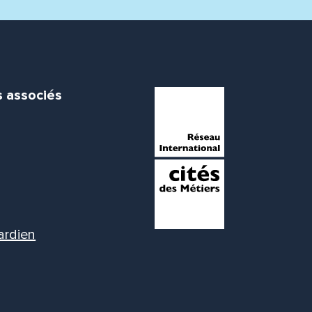
s associés
ardien