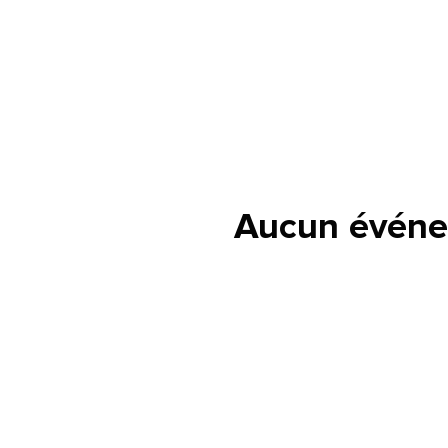
Aucun événe
lle est la pertinence de ce
ge?