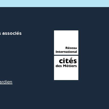
s associés
ardien