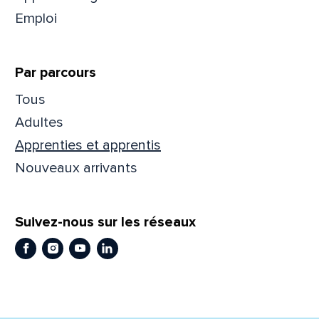
Emploi
Prén
Par parcours
Adres
Tous
Adultes
Apprenties et apprentis
Mess
Comm
Nouveaux arrivants
Suivez-nous sur les réseaux
Facebook
Instagram
Youtube
LinkedIn
En
En