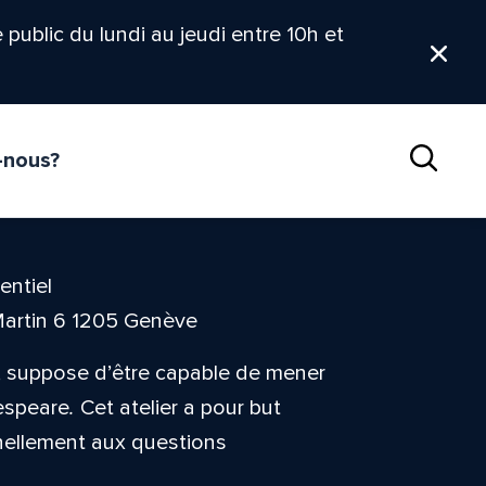
le public du lundi au jeudi entre 10h et
Ferm
-nous?
Reche
entiel
Martin 6 1205 Genève
s, suppose d’être capable de mener
espeare
.
Cet atelier a pour but
nnellement aux questions