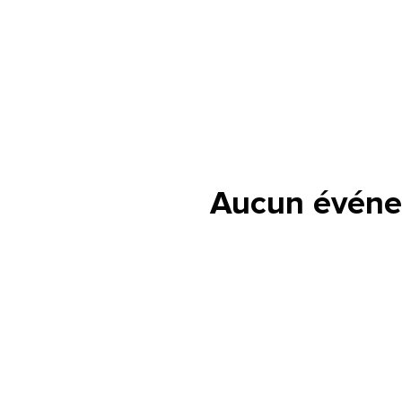
Aucun événe
lle est la pertinence de ce
ge?