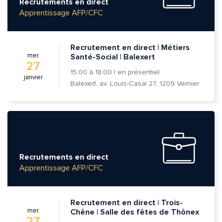
Recrutements en direct
Apprentissage AFP/CFC
Recrutement en direct | Métiers
mer.
Santé-Social | Balexert
27
15:00
à
18:00
|
en présentiel
janvier
Balexert, av. Louis-Casaï 27, 1209 Vernier
Recrutements en direct
Apprentissage AFP/CFC
Quelle est la pertinence de cette page?
Recrutement en direct | Trois-
Prénom et nom*
mer.
Chêne | Salle des fêtes de Thônex
27