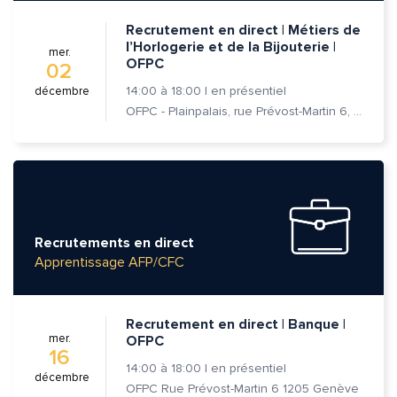
Recrutement en direct | Métiers de
l’Horlogerie et de la Bijouterie |
mer.
OFPC
02
14:00
à
18:00
|
en présentiel
décembre
OFPC - Plainpalais, rue Prévost-Martin 6, 1205 Genève
Recrutements en direct
Apprentissage AFP/CFC
Recrutement en direct | Banque |
mer.
OFPC
16
14:00
à
18:00
|
en présentiel
décembre
OFPC Rue Prévost-Martin 6 1205 Genève