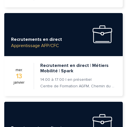
Recrutements en direct
Apprentissage AFP/CFC
Recrutement en direct | Métiers
mer.
Mobilité | Spark
13
14:00
à
17:00
|
en présentiel
janvier
Centre de Formation AGFM, Chemin du Champ-des-Filles 6A 1er étage, 1228 Plan-les-Ouates