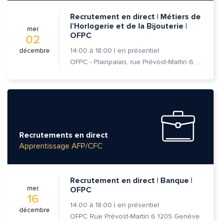
Recrutement en direct | Métiers de
l’Horlogerie et de la Bijouterie |
mer.
OFPC
02
14:00
à
18:00
|
en présentiel
décembre
OFPC - Plainpalais, rue Prévost-Martin 6, 1205 Genève
Recrutements en direct
Apprentissage AFP/CFC
Recrutement en direct | Banque |
mer.
OFPC
16
14:00
à
18:00
|
en présentiel
décembre
OFPC Rue Prévost-Martin 6 1205 Genève