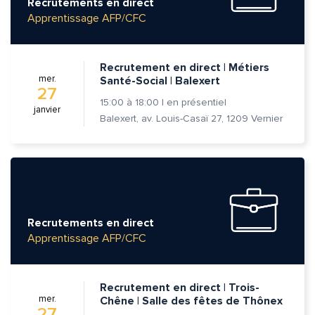
Recrutements en direct
Apprentissage AFP/CFC
Recrutement en direct | Métiers
mer.
Santé-Social | Balexert
27
15:00
à
18:00
|
en présentiel
janvier
Balexert, av. Louis-Casaï 27, 1209 Vernier
Recrutements en direct
Apprentissage AFP/CFC
Quelle est la pertinence de cette page?
Recrutement en direct | Trois-
Prénom et nom*
mer.
Chêne | Salle des fêtes de Thônex
27