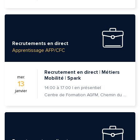
Recrutements en direct
Apprentissage AFP/CFC
Recrutement en direct | Métiers
mer.
Mobilité | Spark
13
14:00
à
17:00
|
en présentiel
janvier
Centre de Formation AGFM, Chemin du Champ-des-Filles 6A 1er étage, 1228 Plan-les-Ouates