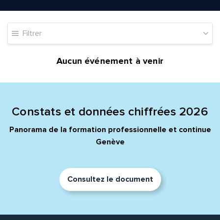
Adresse e-mail*
Filtrer
Message*
Commentaire*
Aucun événement à venir
Constats et données chiffrées 2026
Envoyer
Envoyer
Panorama de la formation professionnelle et continue
Genève
Consultez le document