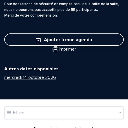
Pour des raisons de sécurité et compte tenu de la taille de la salle,
nous ne pourrons pas accueillir plus de 55 participants.
Merci de votre compréhension.
Ajouter à mon agenda
Imprimer
Autres dates disponibles
Quelle est la pertinence de cette page?
mercredi 14 octobre 2026
Prénom et nom*
Adresse e-mail*
Filtrer