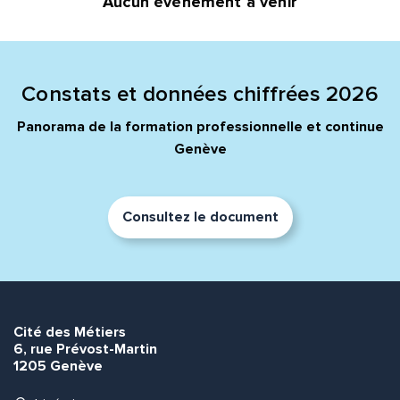
Aucun événement à venir
Message*
Commentaire*
Constats et données chiffrées 2026
Panorama de la formation professionnelle et continue
Genève
Envoyer
Envoyer
Consultez le document
Cité des Métiers
6, rue Prévost-Martin
1205 Genève