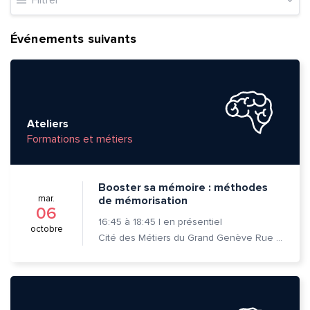
Filtrer
Événements suivants
Quelle est la pertinence de cette page?
Ateliers
Formations et métiers
Prénom et nom*
Booster sa mémoire : méthodes
Adresse e-mail*
mar.
de mémorisation
06
16:45
à
18:45
|
en présentiel
octobre
Cité des Métiers du Grand Genève Rue Prévost-Martin 6 1205 Genève
Message*
Commentaire*