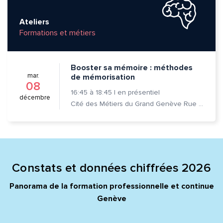
Ateliers
Formations et métiers
Envoyer
Envoyer
Booster sa mémoire : méthodes
mar.
de mémorisation
08
16:45
à
18:45
|
en présentiel
décembre
Cité des Métiers du Grand Genève Rue Prévost-Martin 6 1205 Genève
Constats et données chiffrées 2026
Panorama de la formation professionnelle et continue
Genève