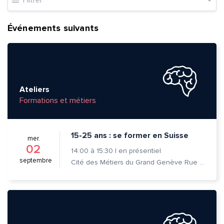
Filtrer
Événements suivants
Ateliers
Formations et métiers
15-25 ans : se former en Suisse
mer.
02
14:00
à
15:30
|
en présentiel
septembre
Cité des Métiers du Grand Genève Rue Prévost-Martin 6 1205 Genève