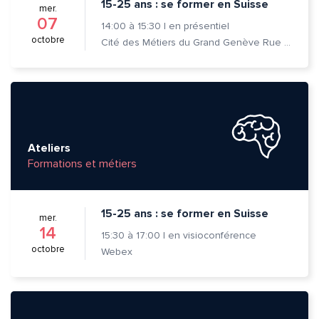
15-25 ans : se former en Suisse
mer.
07
14:00
à
15:30
|
en présentiel
octobre
Cité des Métiers du Grand Genève Rue Prévost-Martin 6 1205 Genève
Ateliers
Formations et métiers
15-25 ans : se former en Suisse
mer.
14
15:30
à
17:00
|
en visioconférence
octobre
Webex