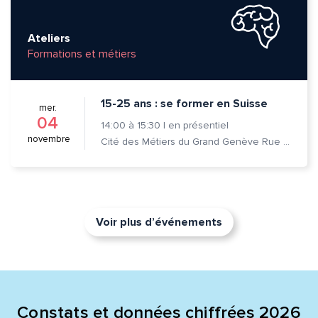
Ateliers
Formations et métiers
15-25 ans : se former en Suisse
mer.
04
14:00
à
15:30
|
en présentiel
novembre
Cité des Métiers du Grand Genève Rue Prévost-Martin 6 1205 Genève
Voir plus d’événements
Constats et données chiffrées 2026