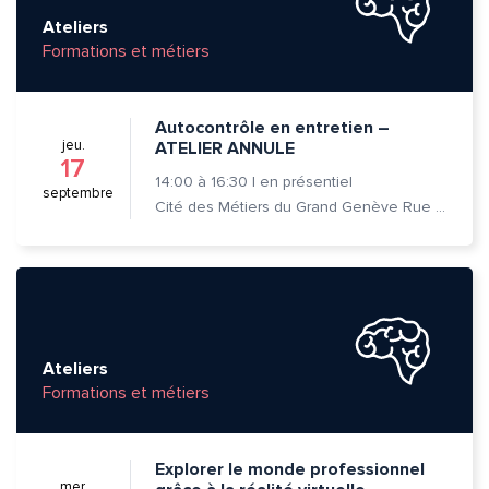
Ateliers
Formations et métiers
Autocontrôle en entretien –
jeu.
ATELIER ANNULE
17
14:00
à
16:30
|
en présentiel
septembre
Cité des Métiers du Grand Genève Rue Prévost-Martin 6 1205 Genève
Ateliers
Formations et métiers
Explorer le monde professionnel
mer.