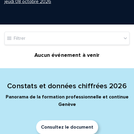
jeudi 08 octobre 2026
Quelle est la pertinence de cette page?
Filtrer
Prénom et nom*
Aucun événement à venir
Adresse e-mail*
Constats et données chiffrées 2026
Panorama de la formation professionnelle et continue
Message*
Commentaire*
Genève
Consultez le document