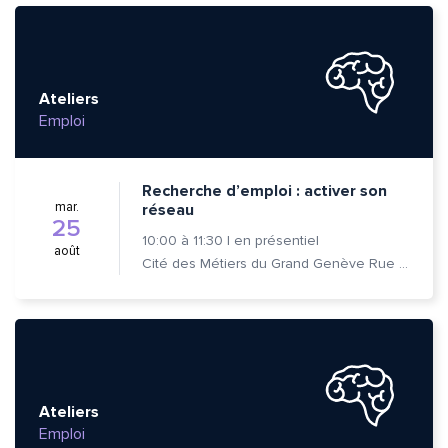
Ateliers
Emploi
Recherche d’emploi : activer son
mar.
réseau
25
10:00
à
11:30
|
en présentiel
août
Cité des Métiers du Grand Genève Rue Prévost-Martin 6 1205 Genève
Ateliers
Emploi