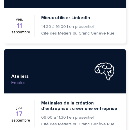
Mieux utiliser LinkedIn
ven.
11
14:30
à
16:00
|
en présentiel
septembre
Cité des Métiers du Grand Genève Rue Prévost-Martin 6 1205 Genève
Ateliers
Emploi
Matinales de la création
jeu.
d’entreprise : créer une entreprise
17
09:00
à
11:30
|
en présentiel
septembre
Cité des Métiers du Grand Genève Rue Prévost-Martin 6 1205 Genève