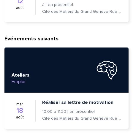
12
à
|
en présentiel
août
Cité des Métiers du Grand Genève Rue Prévost-Martin 6 1205 Genève
Événements suivants
Ateliers
Emploi
Réaliser sa lettre de motivation
mar.
18
10:00
à
11:30
|
en présentiel
août
Cité des Métiers du Grand Genève Rue Prévost-Martin 6 1205 Genève