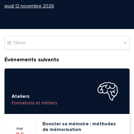
jeudi 12 novembre 2026
Filtrer
Événements suivants
Ateliers
Formations et métiers
Booster sa mémoire : méthodes
mar.
de mémorisation
Quelle est la pertinence de cette page?