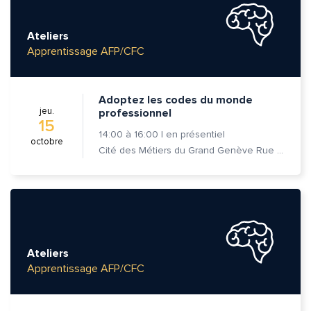
Ateliers
Apprentissage AFP/CFC
Adoptez les codes du monde
jeu.
professionnel
15
14:00
à
16:00
|
en présentiel
octobre
Cité des Métiers du Grand Genève Rue Prévost-Martin 6 1205 Genève
Ateliers
Apprentissage AFP/CFC