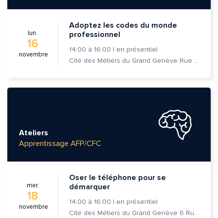
Adoptez les codes du monde
lun.
professionnel
16
14:00
à
16:00
|
en présentiel
novembre
Cité des Métiers du Grand Genève Rue Prévost-Martin 6 1205 Genève
Ateliers
Apprentissage AFP/CFC
Oser le téléphone pour se
mer.
démarquer
18
14:00
à
16:00
|
en présentiel
novembre
Cité des Métiers du Grand Genève 6 Rue Prévost-Martin 1205 Genève