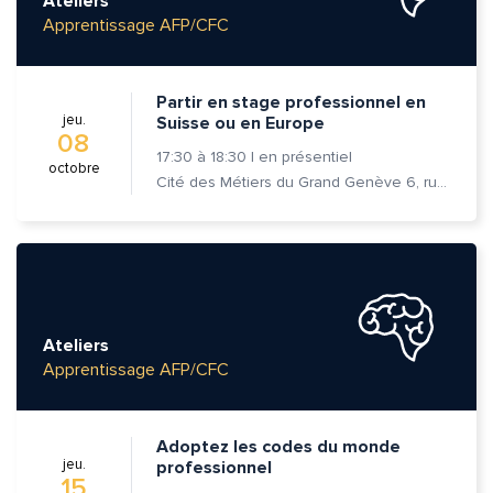
Ateliers
Apprentissage AFP/CFC
Partir en stage professionnel en
jeu.
Suisse ou en Europe
08
Quelle est la pertinence de cette page?
17:30
à
18:30
|
en présentiel
octobre
Cité des Métiers du Grand Genève 6, rue Prévost-Martin 1205 Genève
Prénom et nom*
Adresse e-mail*
Ateliers
Apprentissage AFP/CFC
Message*
Commentaire*
Adoptez les codes du monde
jeu.
professionnel
15