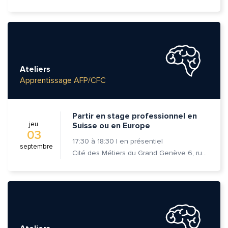
Ateliers
Apprentissage AFP/CFC
Partir en stage professionnel en
jeu.
Suisse ou en Europe
03
17:30
à
18:30
|
en présentiel
septembre
Cité des Métiers du Grand Genève 6, rue Prévost-Martin 1205 Genève