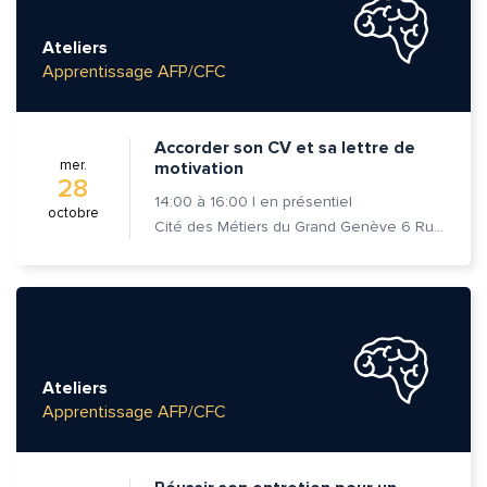
Ateliers
Apprentissage AFP/CFC
Accorder son CV et sa lettre de
mer.
motivation
28
14:00
à
16:00
|
en présentiel
octobre
Cité des Métiers du Grand Genève 6 Rue Prévost-Martin 1205 Genève
Ateliers
Apprentissage AFP/CFC