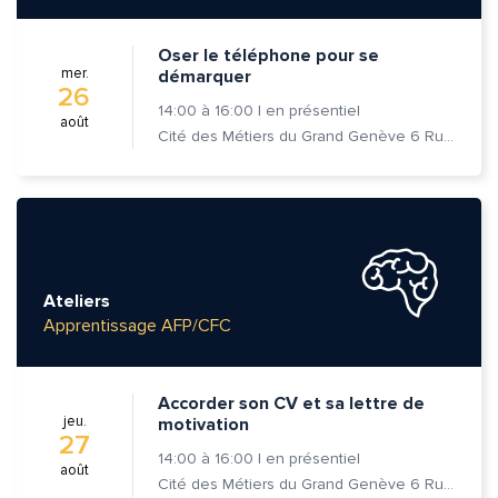
Oser le téléphone pour se
mer.
démarquer
26
14:00
à
16:00
|
en présentiel
août
Cité des Métiers du Grand Genève 6 Rue Prévost-Martin 1205 Genève
Ateliers
Apprentissage AFP/CFC
Accorder son CV et sa lettre de
jeu.
motivation
27
14:00
à
16:00
|
en présentiel
août
Cité des Métiers du Grand Genève 6 Rue Prévost-Martin 1205 Genève