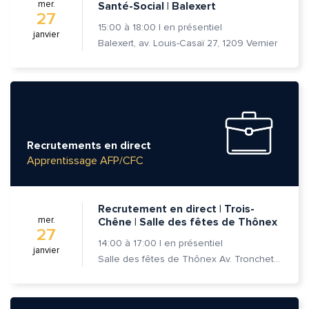
mer.
Santé-Social | Balexert
27
15:00
à
18:00
|
en présentiel
janvier
Balexert, av. Louis-Casaï 27, 1209 Vernier
Quelle est la pertinence de cette page?
Prénom et nom*
Recrutements en direct
Adresse e-mail*
Apprentissage AFP/CFC
Message*
Commentaire*
Recrutement en direct | Trois-
mer.
Chêne | Salle des fêtes de Thônex
27
14:00
à
17:00
|
en présentiel
janvier
Salle des fêtes de Thônex Av. Tronchet 18 - 1226 Thônex