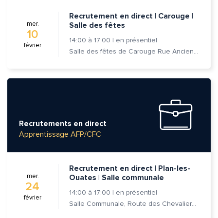
Recrutement en direct | Carouge |
mer.
Salle des fêtes
10
14:00
à
17:00
|
en présentiel
février
Salle des fêtes de Carouge Rue Ancienne 37, 1227 Carouge
Recrutements en direct
Apprentissage AFP/CFC
Recrutement en direct | Plan-les-
mer.
Ouates | Salle communale
24
14:00
à
17:00
|
en présentiel
février
Salle Communale, Route des Chevaliers-de-Malte 7, 1228 Plan-les-Ouates