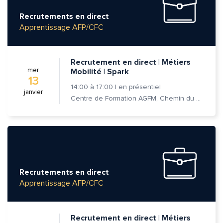
Recrutements en direct
Apprentissage AFP/CFC
Recrutement en direct | Métiers
mer.
Mobilité | Spark
13
14:00
à
17:00
|
en présentiel
janvier
Centre de Formation AGFM, Chemin du Champ-des-Filles 6A 1er étage, 1228 Plan-les-Ouates
Recrutements en direct
Apprentissage AFP/CFC
Recrutement en direct | Métiers