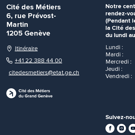
Cité des Métiers
Notre cent
rendez-vou
6, rue Prévost-
(Pendant l
Martin
la Cité de
1205 Genève
du lundi au
Lundi :
Itinéraire
Mardi :
+41 22 388 44 00
Mercredi :
Jeudi :
citedesmetiers@etat.ge.ch
Vendredi :
Suivez-nou
Facebook
Instag
Yo