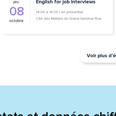
English for job interviews
jeu.
08
14:00
à
16:00
|
en présentiel
Cité des Métiers du Grand Genève Rue Prévost-Martin 6 1205 Genève
octobre
Voir plus d