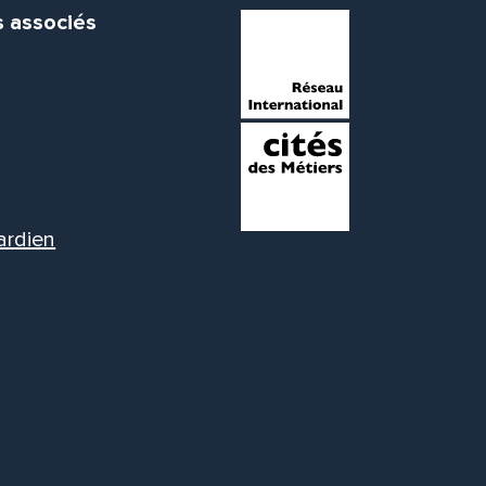
s associés
ardien