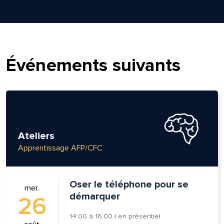
Événements suivants
Ateliers
Apprentissage AFP/CFC
Oser le téléphone pour se
mer.
démarquer
26
14:00
à
16:00
|
en présentiel