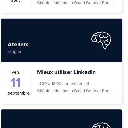
août
Cité des Métiers du Grand Genève Rue Prévost-Martin 6 1205 Genève
Ateliers
Emploi
Mieux utiliser LinkedIn
ven.
11
14:30
à
16:00
|
en présentiel
tte
Cité des Métiers du Grand Genève Rue Prévost-Martin 6 1205 Genève
septembre