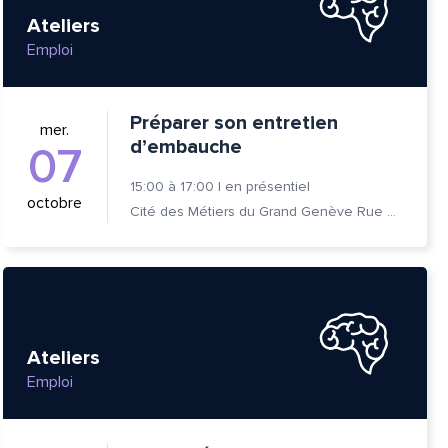
Ateliers
Emploi
Préparer son entretien
mer.
d’embauche
07
15:00
à
17:00
|
en présentiel
octobre
Cité des Métiers du Grand Genève Rue Prévost-Martin 6 1205 Genève
Ateliers
Emploi