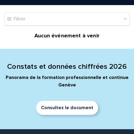
Filtrer
Quelle est la pertinence de cette page?
Aucun événement à venir
Prénom et nom*
Constats et données chiffrées 2026
Adresse e-mail*
Panorama de la formation professionnelle et continue
Genève
Message*
Commentaire*
Consultez le document