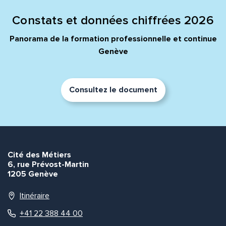
Constats et données chiffrées 2026
Prénom et nom*
Panorama de la formation professionnelle et continue
Genève
Adresse e-mail*
Consultez le document
Message*
Commentaire*
Cité des Métiers
6, rue Prévost-Martin
1205 Genève
Envoyer
Envoyer
Itinéraire
+41 22 388 44 00