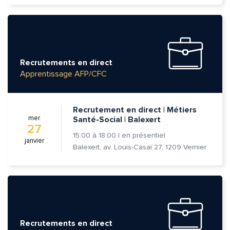
Recrutements en direct
Apprentissage AFP/CFC
Recrutement en direct | Métiers
mer.
Santé-Social | Balexert
27
15:00
à
18:00
|
en présentiel
janvier
Balexert, av. Louis-Casaï 27, 1209 Vernier
Quelle est la pertinence de cette page?
Recrutements en direct