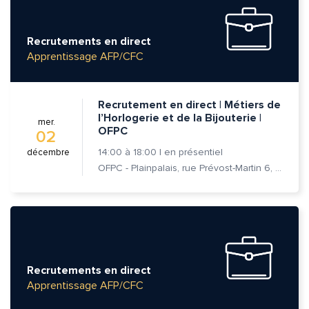
Recrutements en direct
Apprentissage AFP/CFC
Recrutement en direct | Métiers de
l’Horlogerie et de la Bijouterie |
mer.
OFPC
02
14:00
à
18:00
|
en présentiel
décembre
OFPC - Plainpalais, rue Prévost-Martin 6, 1205 Genève
Recrutements en direct
Apprentissage AFP/CFC