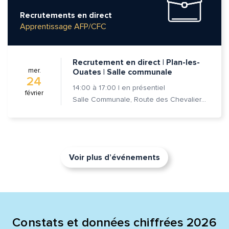
Recrutements en direct
Apprentissage AFP/CFC
Recrutement en direct | Plan-les-
mer.
Ouates | Salle communale
24
14:00
à
17:00
|
en présentiel
février
Salle Communale, Route des Chevaliers-de-Malte 7, 1228 Plan-les-Ouates
Voir plus d’événements
Constats et données chiffrées 2026