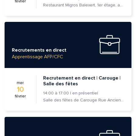
février
Restaurant Migros Balexert, 1er étage, av. Louis-Casaï 27, 1209 Vernier
Recrutements en direct
Apprentissage AFP/CFC
Recrutement en direct | Carouge |
mer.
Salle des fêtes
10
14:00
à
17:00
|
en présentiel
février
Salle des fêtes de Carouge Rue Ancienne 37, 1227 Carouge