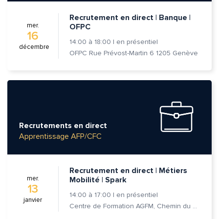
Recrutement en direct | Banque |
mer.
OFPC
16
14:00
à
18:00
|
en présentiel
décembre
OFPC Rue Prévost-Martin 6 1205 Genève
Recrutements en direct
Apprentissage AFP/CFC
Recrutement en direct | Métiers
mer.
Mobilité | Spark
13
14:00
à
17:00
|
en présentiel
janvier
Centre de Formation AGFM, Chemin du Champ-des-Filles 6A 1er étage, 1228 Plan-les-Ouates