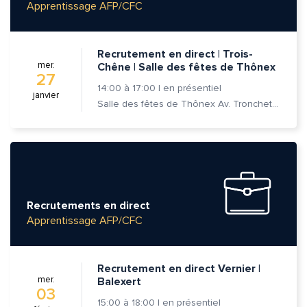
Apprentissage AFP/CFC
Prénom et nom*
Recrutement en direct | Trois-
mer.
Chêne | Salle des fêtes de Thônex
Adresse e-mail*
27
14:00
à
17:00
|
en présentiel
janvier
Salle des fêtes de Thônex Av. Tronchet 18 - 1226 Thônex
Message*
Commentaire*
Recrutements en direct
Apprentissage AFP/CFC
Envoyer
Envoyer
Recrutement en direct Vernier |
mer.
Balexert
03
15:00
à
18:00
|
en présentiel