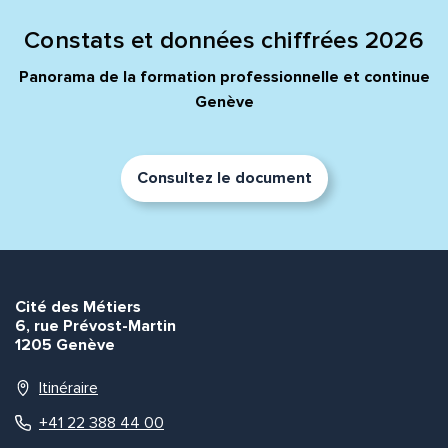
Constats et données chiffrées 2026
Prénom et nom*
Panorama de la formation professionnelle et continue
Genève
Adresse e-mail*
Consultez le document
Message*
Commentaire*
Cité des Métiers
6, rue Prévost-Martin
1205 Genève
Envoyer
Envoyer
Itinéraire
+41 22 388 44 00