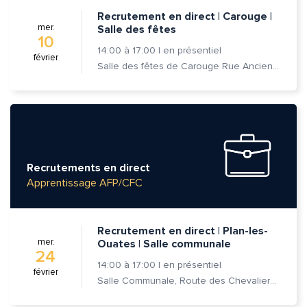
Recrutement en direct | Carouge |
mer.
Salle des fêtes
10
14:00
à
17:00
|
en présentiel
février
Salle des fêtes de Carouge Rue Ancienne 37, 1227 Carouge
Recrutements en direct
Apprentissage AFP/CFC
Recrutement en direct | Plan-les-
mer.
Ouates | Salle communale
24
14:00
à
17:00
|
en présentiel
février
Salle Communale, Route des Chevaliers-de-Malte 7, 1228 Plan-les-Ouates