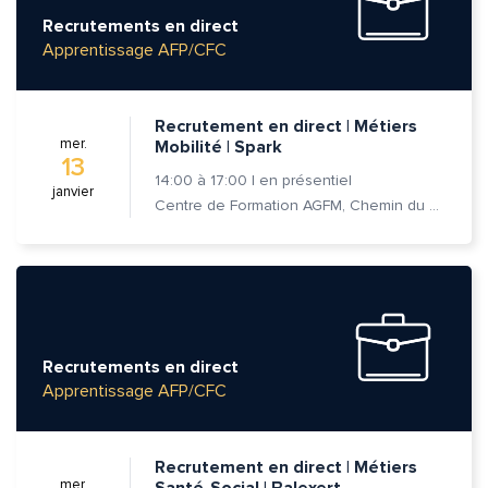
Recrutements en direct
Apprentissage AFP/CFC
Recrutement en direct | Métiers
mer.
Mobilité | Spark
13
14:00
à
17:00
|
en présentiel
janvier
Centre de Formation AGFM, Chemin du Champ-des-Filles 6A 1er étage, 1228 Plan-les-Ouates
Recrutements en direct
Apprentissage AFP/CFC
Recrutement en direct | Métiers
mer.