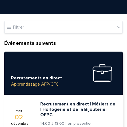
Filtrer
Événements suivants
Recrutements en direct
Apprentissage AFP/CFC
Recrutement en direct | Métiers de
l’Horlogerie et de la Bijouterie |
mer.
OFPC
02
14:00
à
18:00
|
en présentiel
décembre