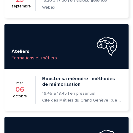
15:30
à
17:00
|
en visioconférence
septembre
Webex
Ateliers
Formations et métiers
Booster sa mémoire : méthodes
mar.
de mémorisation
06
16:45
à
18:45
|
en présentiel
octobre
Cité des Métiers du Grand Genève Rue Prévost-Martin 6 1205 Genève