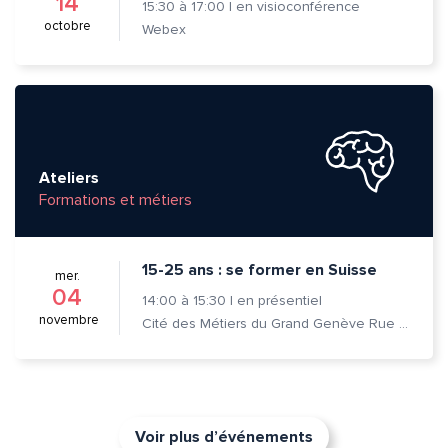
14
15:30
à
17:00
|
en visioconférence
octobre
Webex
Ateliers
Formations et métiers
15-25 ans : se former en Suisse
mer.
04
14:00
à
15:30
|
en présentiel
novembre
Cité des Métiers du Grand Genève Rue Prévost-Martin 6 1205 Genève
Voir plus d’événements