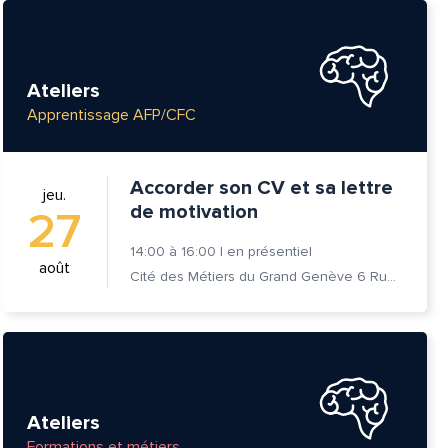
Ateliers
Apprentissage AFP/CFC
Accorder son CV et sa lettre
jeu.
de motivation
27
14:00
à
16:00
|
en présentiel
août
Cité des Métiers du Grand Genève 6 Rue Prévost-Martin 1205 Genève
Ateliers
Formations et métiers