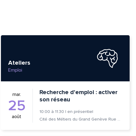
Ateliers
Emploi
Recherche d’emploi : activer
mar.
son réseau
25
10:00
à
11:30
|
en présentiel
août
Cité des Métiers du Grand Genève Rue Prévost-Martin 6 1205 Genève