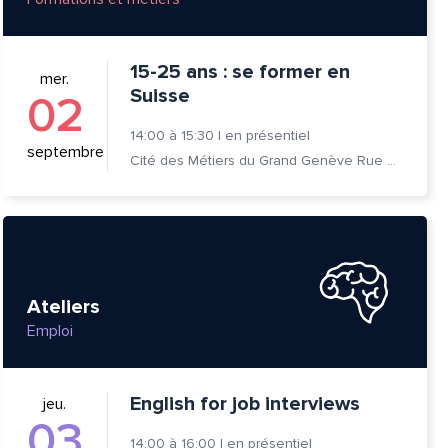
15-25 ans : se former en
mer.
Suisse
02
14:00
à
15:30
|
en présentiel
septembre
Cité des Métiers du Grand Genève Rue Prévost-Martin 6 1205 Genève
Ateliers
Emploi
English for job interviews
jeu.
03
14:00
à
16:00
|
en présentiel