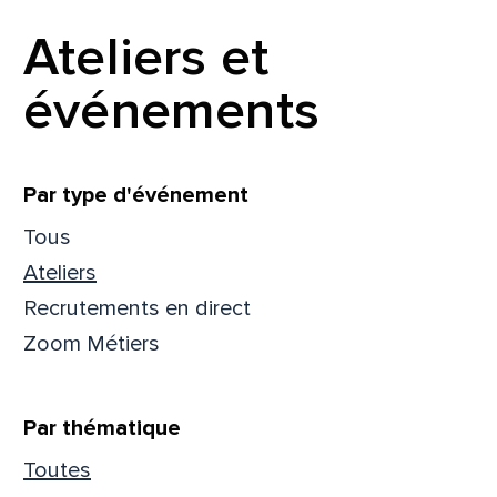
Prén
Ateliers et
événements
Adres
Filtrer
Par type d'événement
Tous
Mess
Comm
Ateliers
Recrutements en direct
Zoom Métiers
En
En
Par thématique
Toutes