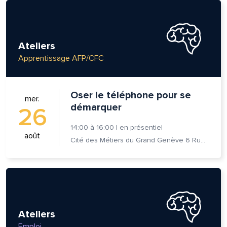
Ateliers
Apprentissage AFP/CFC
Oser le téléphone pour se
mer.
démarquer
26
14:00
à
16:00
|
en présentiel
août
Cité des Métiers du Grand Genève 6 Rue Prévost-Martin 1205 Genève
Ateliers
Emploi