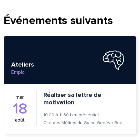
Événements suivants
Ateliers
Emploi
Réaliser sa lettre de
mar.
motivation
18
10:00
à
11:30
|
en présentiel
août
Cité des Métiers du Grand Genève Rue Prévost-Martin 6 1205 Genève