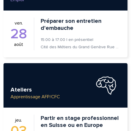
Préparer son entretien
ven.
d’embauche
28
15:00
à
17:00
|
en présentiel
août
Cité des Métiers du Grand Genève Rue Prévost-Martin 6 1205 Genève
Ateliers
Apprentissage AFP/CFC
Partir en stage professionnel
jeu.
en Suisse ou en Europe
03