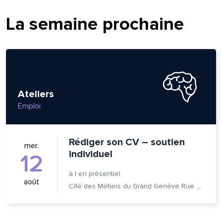
om et nom*
La semaine prochaine
se e-mail*
Ateliers
age*
entaire*
Emploi
Rédiger son CV – soutien
mer.
individuel
12
à
|
en présentiel
août
Cité des Métiers du Grand Genève Rue Prévost-Martin 6 1205 Genève
voyer
voyer