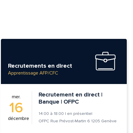
Recrutements en direct
Apprentissage AFP/CFC
Recrutement en direct |
mer.
Banque | OFPC
16
14:00
à
18:00
|
en présentiel
décembre
OFPC Rue Prévost-Martin 6 1205 Genève