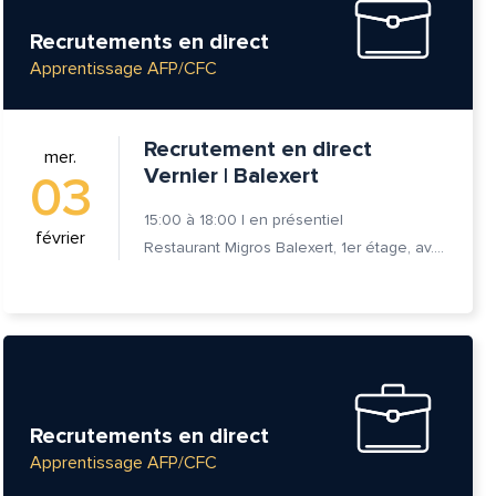
Recrutements en direct
Apprentissage AFP/CFC
Recrutement en direct
mer.
Vernier | Balexert
03
15:00
à
18:00
|
en présentiel
février
Restaurant Migros Balexert, 1er étage, av. Louis-Casaï 27, 1209 Vernier
Recrutements en direct
Apprentissage AFP/CFC