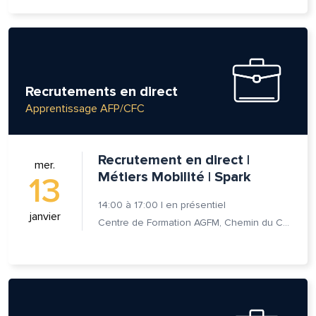
Recrutements en direct
Apprentissage AFP/CFC
Recrutement en direct |
mer.
Métiers Mobilité | Spark
13
14:00
à
17:00
|
en présentiel
janvier
Centre de Formation AGFM, Chemin du Champ-des-Filles 6A 1er étage, 1228 Plan-les-Ouates