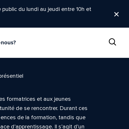
le public du lundi au jeudi entre 10h et
Ferm
-nous?
Reche
présentiel
es formatrices et aux jeunes
tunité de se rencontrer. Durant ces
igences de la formation, tandis que
ce d’apprentissage. Il s’agit d’un