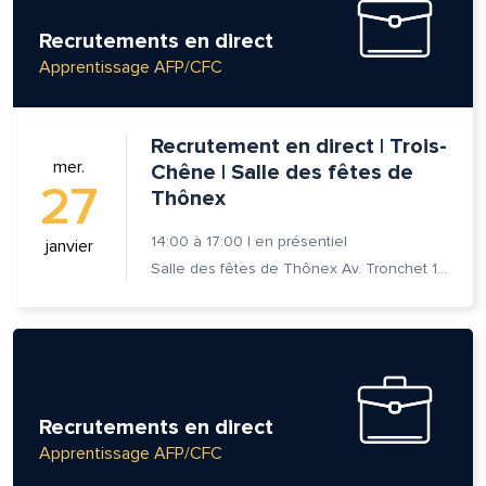
Recrutements en direct
Apprentissage AFP/CFC
Recrutement en direct | Trois-
mer.
Chêne | Salle des fêtes de
27
Thônex
14:00
à
17:00
|
en présentiel
janvier
Salle des fêtes de Thônex Av. Tronchet 18 - 1226 Thônex
Recrutements en direct
Apprentissage AFP/CFC