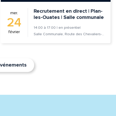
Recrutement en direct | Plan-
mer.
les-Ouates | Salle communale
24
14:00
à
17:00
|
en présentiel
février
Salle Communale, Route des Chevaliers-de-Malte 7, 1228 Plan-les-Ouates
’événements