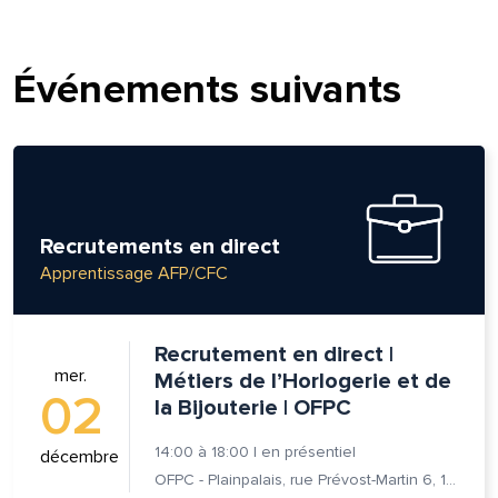
om et nom*
Événements suivants
se e-mail*
age*
entaire*
Recrutements en direct
Apprentissage AFP/CFC
Recrutement en direct |
mer.
Métiers de l’Horlogerie et de
02
la Bijouterie | OFPC
voyer
voyer
14:00
à
18:00
|
en présentiel
décembre
OFPC - Plainpalais, rue Prévost-Martin 6, 1205 Genève