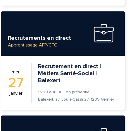
Recrutements en direct
Apprentissage AFP/CFC
Recrutement en direct |
mer.
Métiers Santé-Social |
27
Balexert
15:00
à
18:00
|
en présentiel
janvier
Balexert, av. Louis-Casaï 27, 1209 Vernier