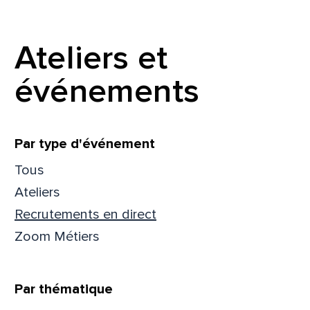
Prén
Ateliers et
événements
Adres
Filtrer
Par type d'événement
Mess
Comm
Tous
Ateliers
Recrutements en direct
Zoom Métiers
En
En
Par thématique