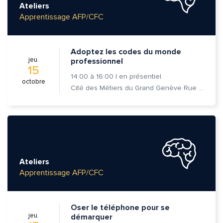
Ateliers
Apprentissage AFP/CFC
Adoptez les codes du monde
jeu.
professionnel
15
14:00
à
16:00
|
en présentiel
octobre
Cité des Métiers du Grand Genève Rue Prévost-Martin 6 1205 Genève
Ateliers
Apprentissage AFP/CFC
Oser le téléphone pour se
jeu.
démarquer