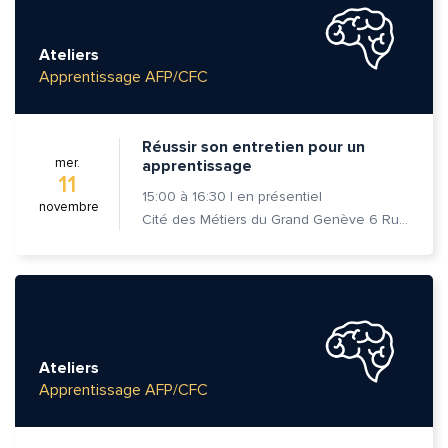
Ateliers
Apprentissage AFP/CFC
Réussir son entretien pour un
mer.
apprentissage
11
15:00
à
16:30
|
en présentiel
novembre
Cité des Métiers du Grand Genève 6 Rue Prévost-Martin 1205 Genève
Ateliers
Apprentissage AFP/CFC