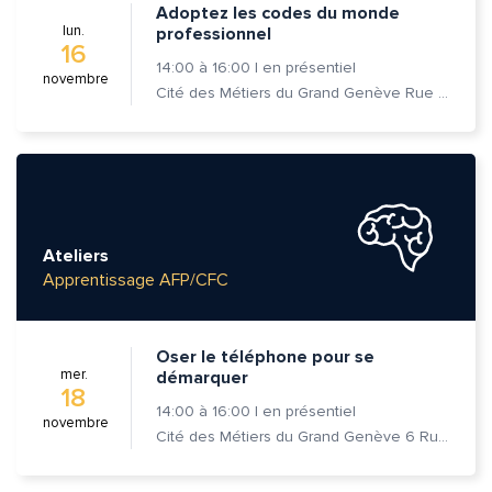
Adoptez les codes du monde
lun.
professionnel
16
14:00
à
16:00
|
en présentiel
novembre
Cité des Métiers du Grand Genève Rue Prévost-Martin 6 1205 Genève
Ateliers
Apprentissage AFP/CFC
Oser le téléphone pour se
mer.
démarquer
18
14:00
à
16:00
|
en présentiel
novembre
Cité des Métiers du Grand Genève 6 Rue Prévost-Martin 1205 Genève