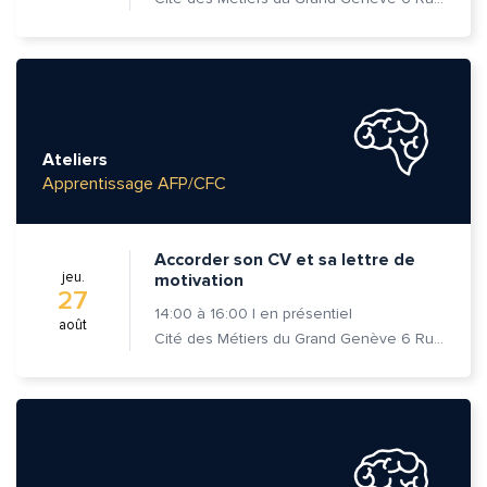
Ateliers
Apprentissage AFP/CFC
Accorder son CV et sa lettre de
jeu.
motivation
27
14:00
à
16:00
|
en présentiel
août
Cité des Métiers du Grand Genève 6 Rue Prévost-Martin 1205 Genève