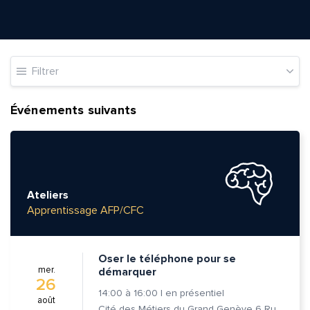
Filtrer
Événements suivants
Ateliers
Apprentissage AFP/CFC
Oser le téléphone pour se
mer.
démarquer
26
14:00
à
16:00
|
en présentiel
août
Cité des Métiers du Grand Genève 6 Rue Prévost-Martin 1205 Genève