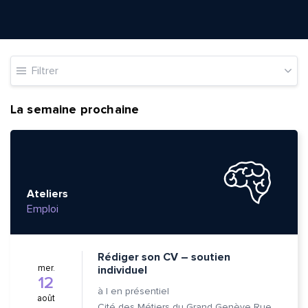
Filtrer
La semaine prochaine
Ateliers
Emploi
Rédiger son CV – soutien
mer.
individuel
12
à
|
en présentiel
août
Cité des Métiers du Grand Genève Rue Prévost-Martin 6 1205 Genève