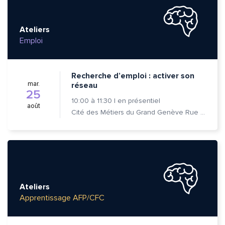
Ateliers
Emploi
Recherche d’emploi : activer son
mar.
réseau
25
10:00
à
11:30
|
en présentiel
août
Cité des Métiers du Grand Genève Rue Prévost-Martin 6 1205 Genève
Ateliers
Apprentissage AFP/CFC