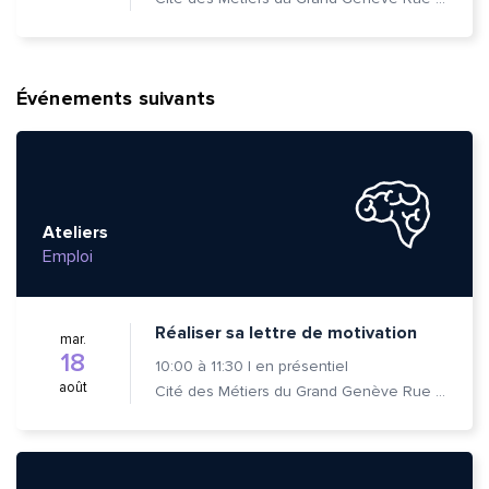
Événements suivants
Ateliers
Emploi
Réaliser sa lettre de motivation
mar.
18
10:00
à
11:30
|
en présentiel
août
Cité des Métiers du Grand Genève Rue Prévost-Martin 6 1205 Genève