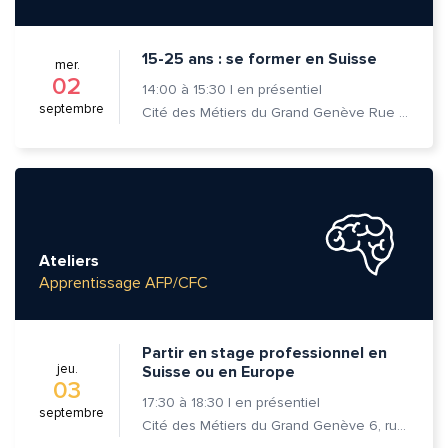
15-25 ans : se former en Suisse
mer.
02
14:00
à
15:30
|
en présentiel
septembre
Cité des Métiers du Grand Genève Rue Prévost-Martin 6 1205 Genève
Ateliers
Apprentissage AFP/CFC
Partir en stage professionnel en
jeu.
Suisse ou en Europe
03
17:30
à
18:30
|
en présentiel
septembre
Cité des Métiers du Grand Genève 6, rue Prévost-Martin 1205 Genève