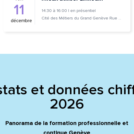
11
14:30
à
16:00
|
en présentiel
Cité des Métiers du Grand Genève Rue Prévost-Martin 6 1205 Genève
décembre
tats et données chif
2026
Panorama de la formation professionnelle et
continue Genève