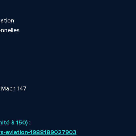
mation
onnelles
+ Mach 147
ité à 150) :
iers-aviation-1988189027903