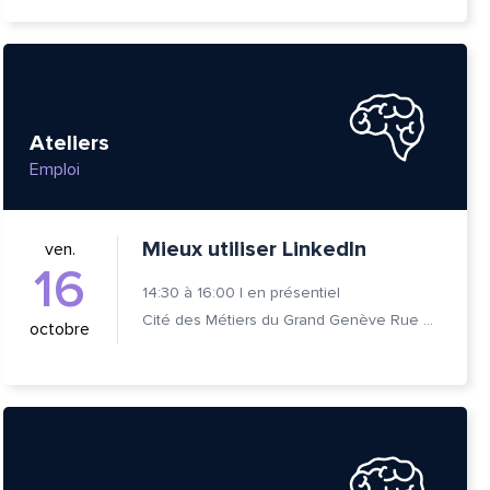
Ateliers
Emploi
Mieux utiliser LinkedIn
ven.
16
14:30
à
16:00
|
en présentiel
Cité des Métiers du Grand Genève Rue Prévost-Martin 6 1205 Genève
octobre