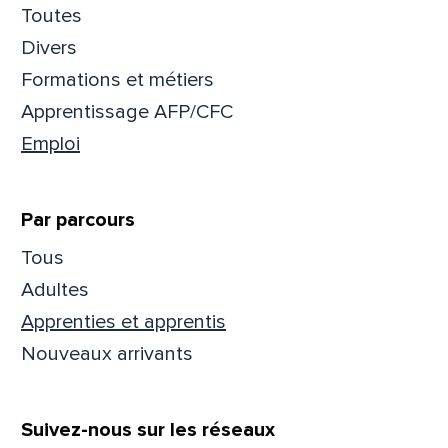
Toutes
Prén
Divers
Formations et métiers
Apprentissage AFP/CFC
Adres
Emploi
Mess
Comm
Par parcours
Tous
Adultes
Apprenties et apprentis
Nouveaux arrivants
En
En
Suivez-nous sur les réseaux