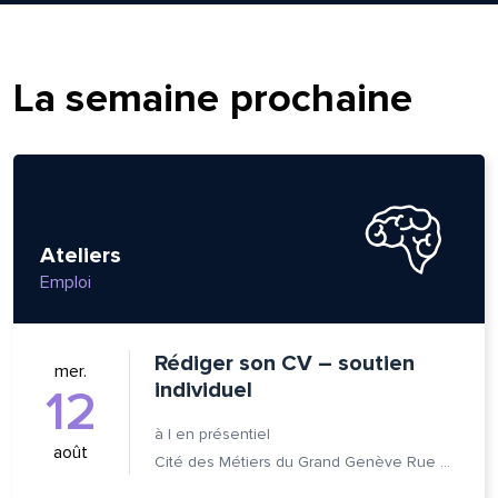
La semaine prochaine
Ateliers
Emploi
Rédiger son CV – soutien
mer.
individuel
12
lle est la pertinence de ce
à
|
en présentiel
ge?
août
Cité des Métiers du Grand Genève Rue Prévost-Martin 6 1205 Genève