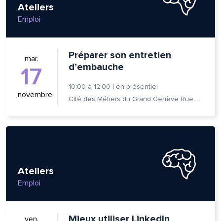
Ateliers
Emploi
Préparer son entretien
mar.
d’embauche
17
10:00
à
12:00
|
en présentiel
novembre
Cité des Métiers du Grand Genève Rue Prévost-Martin 6 1205 Genève
Ateliers
Emploi
Mieux utiliser LinkedIn
ven.