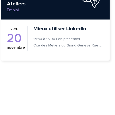
Ateliers
Emploi
Mieux utiliser LinkedIn
ven.
20
14:30
à
16:00
|
en présentiel
Cité des Métiers du Grand Genève Rue Prévost-Martin 6 1205 Genève
novembre