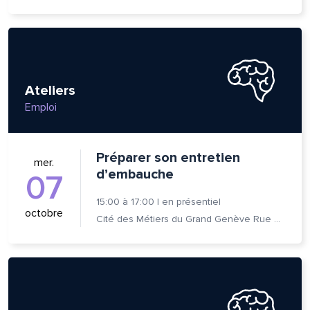
Ateliers
Emploi
Préparer son entretien
mer.
d’embauche
07
15:00
à
17:00
|
en présentiel
octobre
Cité des Métiers du Grand Genève Rue Prévost-Martin 6 1205 Genève