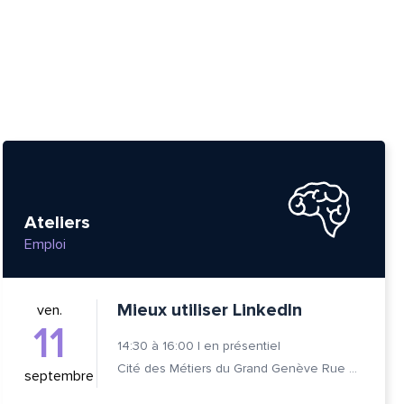
Ateliers
Emploi
Mieux utiliser LinkedIn
ven.
11
14:30
à
16:00
|
en présentiel
Cité des Métiers du Grand Genève Rue Prévost-Martin 6 1205 Genève
septembre