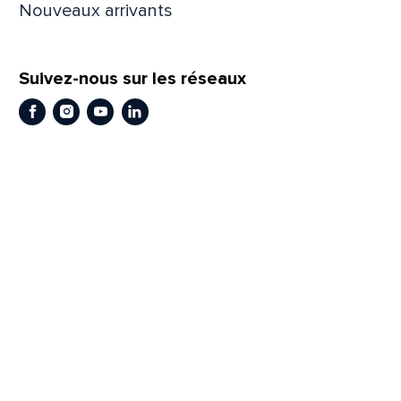
Nouveaux arrivants
Prén
Suivez-nous sur les réseaux
Adres
Facebook
Instagram
Youtube
LinkedIn
Mess
Comm
En
En