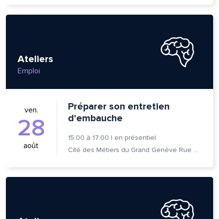
Ateliers
Emploi
Préparer son entretien
ven.
d’embauche
28
15:00
à
17:00
|
en présentiel
août
Cité des Métiers du Grand Genève Rue Prévost-Martin 6 1205 Genève