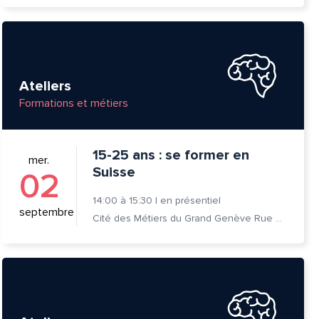
Ateliers
Formations et métiers
15-25 ans : se former en
mer.
Suisse
02
14:00
à
15:30
|
en présentiel
septembre
Cité des Métiers du Grand Genève Rue Prévost-Martin 6 1205 Genève