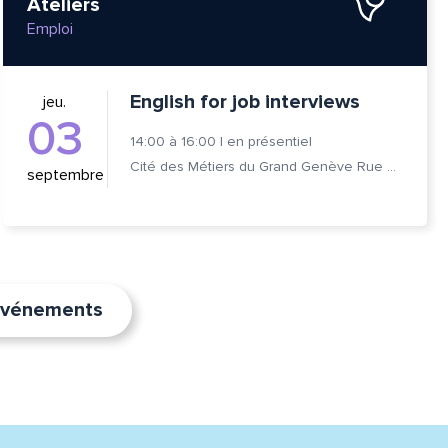
Ateliers
Emploi
English for job interviews
jeu.
03
14:00
à
16:00
|
en présentiel
Cité des Métiers du Grand Genève Rue Prévost-Martin 6 1205 Genève
septembre
’événements