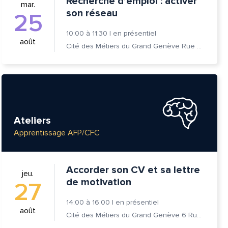
Recherche d’emploi : activer
mar.
son réseau
25
10:00
à
11:30
|
en présentiel
août
Cité des Métiers du Grand Genève Rue Prévost-Martin 6 1205 Genève
Ateliers
Apprentissage AFP/CFC
Accorder son CV et sa lettre
jeu.
de motivation
27
14:00
à
16:00
|
en présentiel
août
Cité des Métiers du Grand Genève 6 Rue Prévost-Martin 1205 Genève