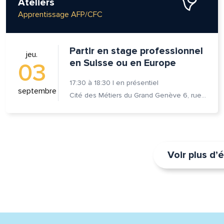
Ateliers
Apprentissage AFP/CFC
Partir en stage professionnel
jeu.
en Suisse ou en Europe
03
17:30
à
18:30
|
en présentiel
septembre
Cité des Métiers du Grand Genève 6, rue Prévost-Martin 1205 Genève
Voir plus d