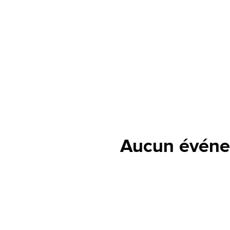
lle est la pertinence de ce
ge?
Aucun événe
om et nom*
se e-mail*