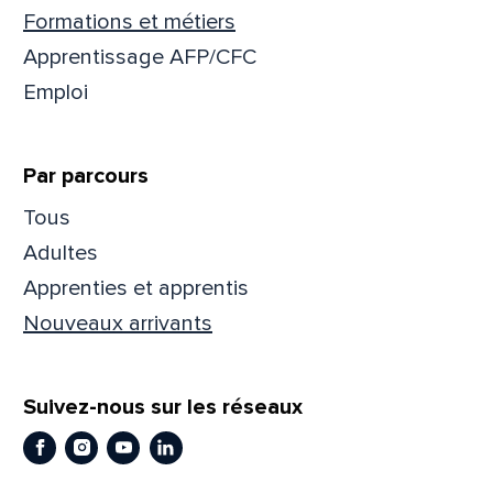
Formations et métiers
Mess
Comm
Apprentissage AFP/CFC
Emploi
Par parcours
Tous
En
En
Adultes
Apprenties et apprentis
Nouveaux arrivants
Suivez-nous sur les réseaux
Facebook
Instagram
Youtube
LinkedIn