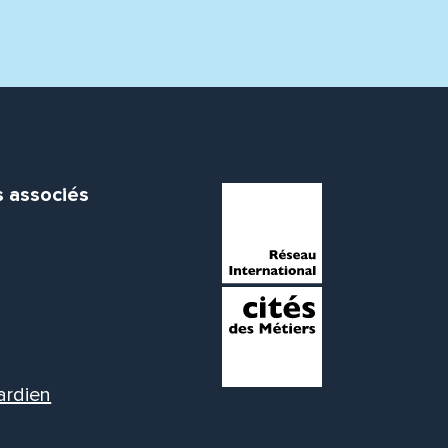
s associés
ardien