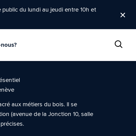
le public du lundi au jeudi entre 10h et
Ferm
-nous?
Reche
ésentiel
Genève
ré aux métiers du bois. Il se
on (avenue de la Jonction 10, salle
 précises.