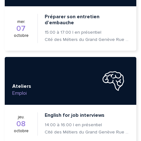
Préparer son entretien
mer.
d’embauche
07
15:00
à
17:00
|
en présentiel
octobre
Cité des Métiers du Grand Genève Rue Prévost-Martin 6 1205 Genève
Ateliers
Emploi
English for job interviews
jeu.
08
14:00
à
16:00
|
en présentiel
octobre
Cité des Métiers du Grand Genève Rue Prévost-Martin 6 1205 Genève