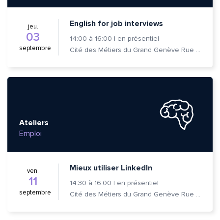
English for job interviews
jeu.
03
14:00
à
16:00
|
en présentiel
septembre
Cité des Métiers du Grand Genève Rue Prévost-Martin 6 1205 Genève
Quelle est la pertinence de cette page?
Ateliers
Emploi
Prénom et nom*
Mieux utiliser LinkedIn
ven.
11
14:30
à
16:00
|
en présentiel
Adresse e-mail*
septembre
Cité des Métiers du Grand Genève Rue Prévost-Martin 6 1205 Genève