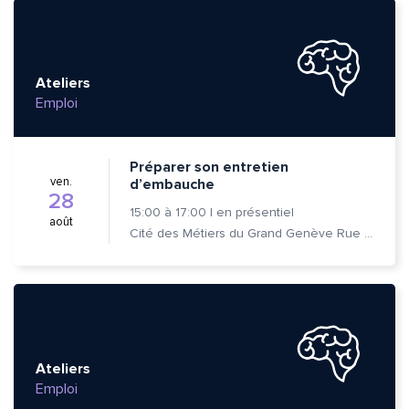
Ateliers
Emploi
Préparer son entretien
ven.
d’embauche
28
15:00
à
17:00
|
en présentiel
août
Cité des Métiers du Grand Genève Rue Prévost-Martin 6 1205 Genève
Ateliers
Emploi