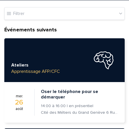
Filtrer
Événements suivants
Ateliers
Apprentissage AFP/CFC
Oser le téléphone pour se
mer.
démarquer
26
14:00
à
16:00
|
en présentiel
août
Cité des Métiers du Grand Genève 6 Rue Prévost-Martin 1205 Genève