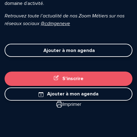
domaine d’activité.
Retrouvez toute l’actualité de nos Zoom Métiers sur nos
réseaux sociaux
@cdmgeneve
Ajouter à mon agenda
S'inscrire
Quelle est la pertinence de cette page?
Ajouter à mon agenda
Imprimer
Prénom et nom*
Adresse e-mail*