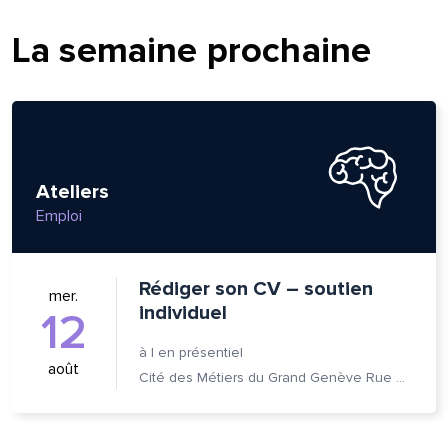
La semaine prochaine
Ateliers
Emploi
Rédiger son CV – soutien
mer.
individuel
12
à
|
en présentiel
août
Cité des Métiers du Grand Genève Rue Prévost-Martin 6 1205 Genève