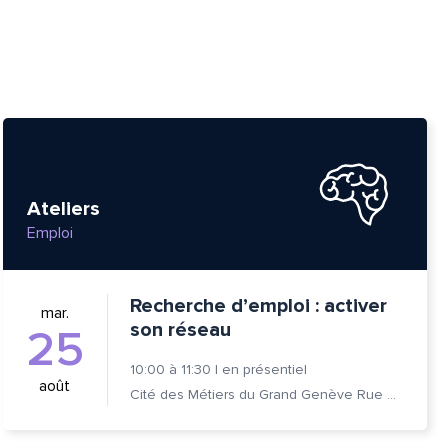
Ateliers
Emploi
Recherche d’emploi : activer
mar.
son réseau
25
tte
10:00
à
11:30
|
en présentiel
août
Cité des Métiers du Grand Genève Rue Prévost-Martin 6 1205 Genève