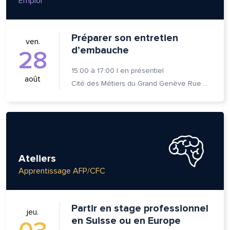
Emploi
Préparer son entretien
ven.
d’embauche
28
15:00
à
17:00
|
en présentiel
août
Cité des Métiers du Grand Genève Rue Prévost-Martin 6 1205 Genève
Ateliers
Apprentissage AFP/CFC
Partir en stage professionnel
jeu.
en Suisse ou en Europe