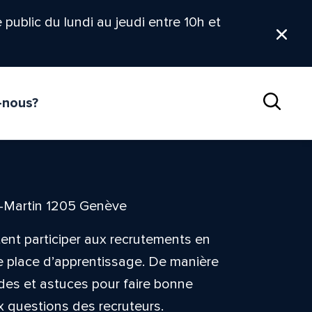
le public du lundi au jeudi entre 10h et
Ferm
-nous?
Reche
t-Martin 1205 Genève
tent participer aux recrutements en
ne place d’apprentissage. De manière
odes et astuces pour faire bonne
 questions des recruteurs.