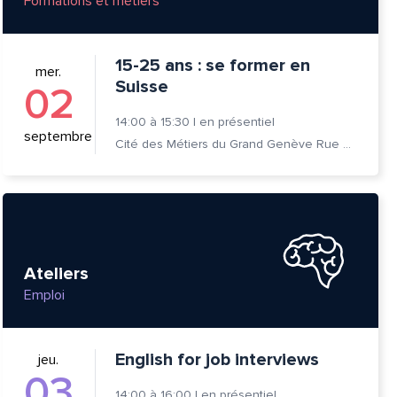
Formations et métiers
15-25 ans : se former en
mer.
Suisse
02
14:00
à
15:30
|
en présentiel
septembre
Cité des Métiers du Grand Genève Rue Prévost-Martin 6 1205 Genève
Ateliers
Emploi
English for job interviews
jeu.
03
14:00
à
16:00
|
en présentiel