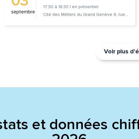
03
17:30
à
18:30
|
en présentiel
septembre
Cité des Métiers du Grand Genève 6, rue Prévost-Martin 1205 Genève
Voir plus d
tats et données chif