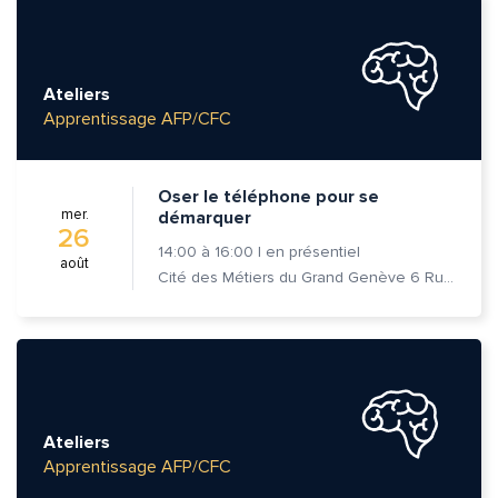
Ateliers
Apprentissage AFP/CFC
Oser le téléphone pour se
mer.
démarquer
26
14:00
à
16:00
|
en présentiel
août
Cité des Métiers du Grand Genève 6 Rue Prévost-Martin 1205 Genève
Ateliers
Apprentissage AFP/CFC