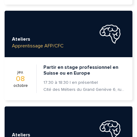
Ateliers
Apprentissage AFP/CFC
Partir en stage professionnel en
jeu.
Suisse ou en Europe
08
17:30
à
18:30
|
en présentiel
octobre
Cité des Métiers du Grand Genève 6, rue Prévost-Martin 1205 Genève
Quelle est la pertinence de cette page?
Ateliers