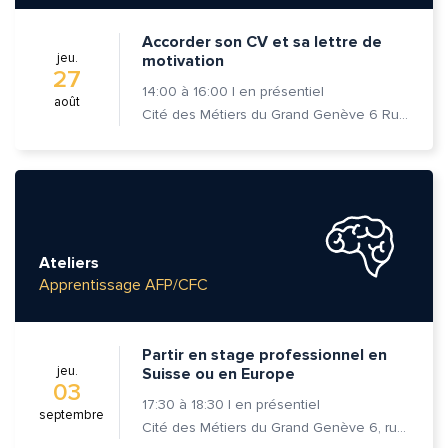
Accorder son CV et sa lettre de
jeu.
motivation
27
14:00
à
16:00
|
en présentiel
août
Cité des Métiers du Grand Genève 6 Rue Prévost-Martin 1205 Genève
Ateliers
Apprentissage AFP/CFC
Partir en stage professionnel en
jeu.
Suisse ou en Europe
03
17:30
à
18:30
|
en présentiel
septembre
Cité des Métiers du Grand Genève 6, rue Prévost-Martin 1205 Genève