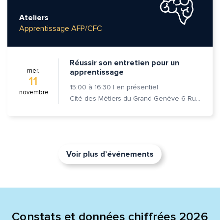
Ateliers
Apprentissage AFP/CFC
Réussir son entretien pour un
mer.
apprentissage
11
15:00
à
16:30
|
en présentiel
novembre
Cité des Métiers du Grand Genève 6 Rue Prévost-Martin 1205 Genève
Voir plus d’événements
Constats et données chiffrées 2026