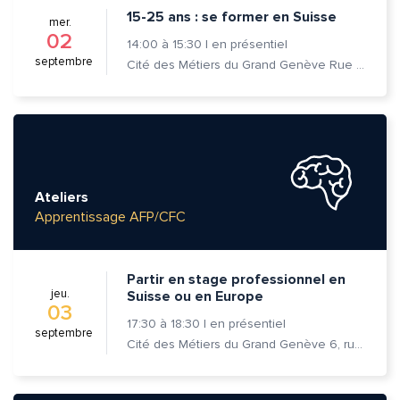
15-25 ans : se former en Suisse
mer.
02
14:00
à
15:30
|
en présentiel
septembre
Cité des Métiers du Grand Genève Rue Prévost-Martin 6 1205 Genève
Ateliers
Apprentissage AFP/CFC
Partir en stage professionnel en
jeu.
Suisse ou en Europe
03
17:30
à
18:30
|
en présentiel
septembre
Cité des Métiers du Grand Genève 6, rue Prévost-Martin 1205 Genève