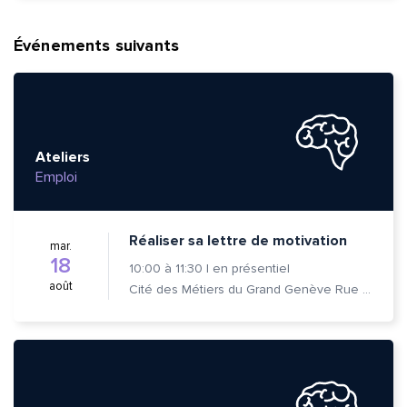
Événements suivants
Ateliers
Emploi
Réaliser sa lettre de motivation
mar.
18
10:00
à
11:30
|
en présentiel
août
Cité des Métiers du Grand Genève Rue Prévost-Martin 6 1205 Genève