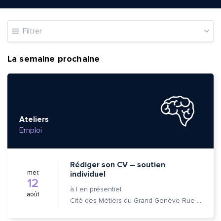
Filtrer
La semaine prochaine
Ateliers
Emploi
Rédiger son CV – soutien
mer.
individuel
12
à
|
en présentiel
août
Cité des Métiers du Grand Genève Rue Prévost-Martin 6 1205 Genève