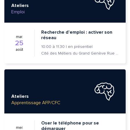
Ateliers
Emploi
Recherche d’emploi : activer son
mar.
réseau
25
10:00
à
11:30
|
en présentiel
août
Cité des Métiers du Grand Genève Rue Prévost-Martin 6 1205 Genève
Ateliers
Apprentissage AFP/CFC
Oser le téléphone pour se
mer.
démarquer