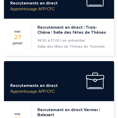
Recrutements en direct
Apprentissage AFP/CFC
Prénom et nom*
Recrutement en direct | Trois-
Adresse e-mail*
mer.
Chêne | Salle des fêtes de Thônex
27
14:00
à
17:00
|
en présentiel
janvier
Salle des fêtes de Thônex Av. Tronchet 18 - 1226 Thônex
Message*
Commentaire*
Recrutements en direct
Apprentissage AFP/CFC
Envoyer
Envoyer
Recrutement en direct Vernier |
mer.
Balexert