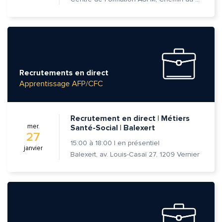
Recrutements en direct
Apprentissage AFP/CFC
Recrutement en direct | Métiers
mer.
Santé-Social | Balexert
27
15:00
à
18:00
|
en présentiel
janvier
Balexert, av. Louis-Casaï 27, 1209 Vernier
Quelle est la pertinence de cette page?