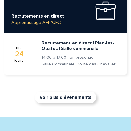
Recrutements en direct
Apprentissage AFP/CFC
Recrutement en direct | Plan-les-
mer.
Ouates | Salle communale
24
14:00
à
17:00
|
en présentiel
février
Salle Communale, Route des Chevaliers-de-Malte 7, 1228 Plan-les-Ouates
Voir plus d’événements