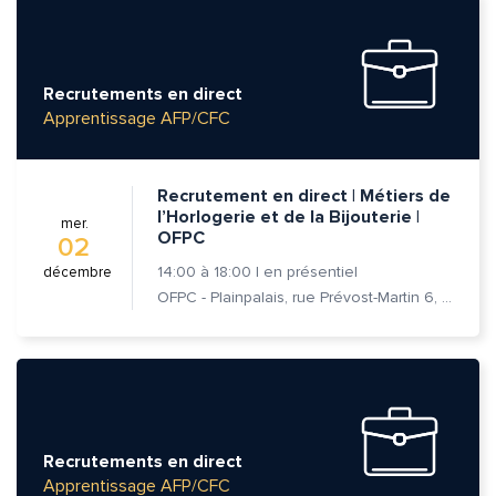
Recrutements en direct
Apprentissage AFP/CFC
Recrutement en direct | Métiers de
l’Horlogerie et de la Bijouterie |
mer.
OFPC
02
14:00
à
18:00
|
en présentiel
décembre
OFPC - Plainpalais, rue Prévost-Martin 6, 1205 Genève
Recrutements en direct
Apprentissage AFP/CFC