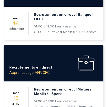
Recrutement en direct | Banque |
mer.
OFPC
16
14:00
à
18:00
|
en présentiel
décembre
OFPC Rue Prévost-Martin 6 1205 Genève
Recrutements en direct
Apprentissage AFP/CFC
Recrutement en direct | Métiers
mer.
Mobilité | Spark
13
14:00
à
17:00
|
en présentiel
janvier
Centre de Formation AGFM, Chemin du Champ-des-Filles 6A 1er étage, 1228 Plan-les-Ouates