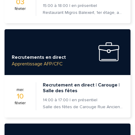
03
15:00
à
18:00
|
en présentiel
février
Restaurant Migros Balexert, 1er étage, av. Louis-Casaï 27, 1209 Vernier
Recrutements en direct
Apprentissage AFP/CFC
Recrutement en direct | Carouge |
mer.
Salle des fêtes
10
14:00
à
17:00
|
en présentiel
février
Salle des fêtes de Carouge Rue Ancienne 37, 1227 Carouge