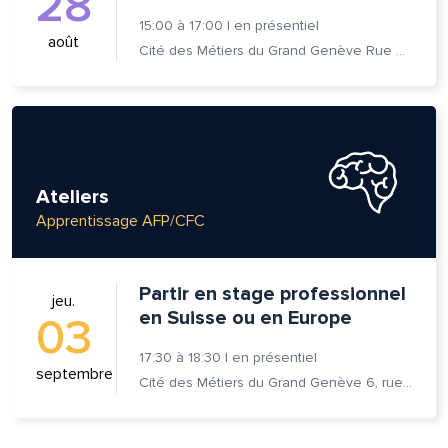
28
15:00
à
17:00
|
en présentiel
août
Cité des Métiers du Grand Genève Rue Prévost-Martin 6 1205 Genève
Ateliers
Apprentissage AFP/CFC
Partir en stage professionnel
jeu.
en Suisse ou en Europe
03
17:30
à
18:30
|
en présentiel
septembre
Cité des Métiers du Grand Genève 6, rue Prévost-Martin 1205 Genève