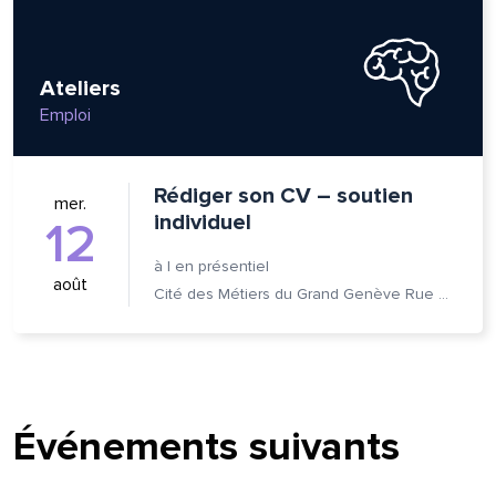
Ateliers
Emploi
Rédiger son CV – soutien
mer.
individuel
12
à
|
en présentiel
août
Cité des Métiers du Grand Genève Rue Prévost-Martin 6 1205 Genève
Événements suivants