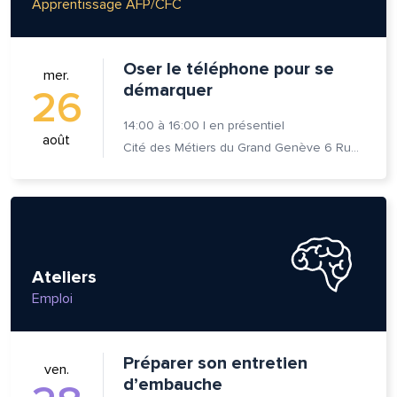
Apprentissage AFP/CFC
om et nom*
Oser le téléphone pour se
mer.
démarquer
26
se e-mail*
14:00
à
16:00
|
en présentiel
août
Cité des Métiers du Grand Genève 6 Rue Prévost-Martin 1205 Genève
age*
entaire*
Ateliers
Emploi
voyer
voyer
Préparer son entretien
ven.
d’embauche