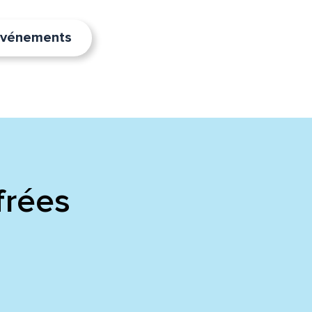
’événements
frées