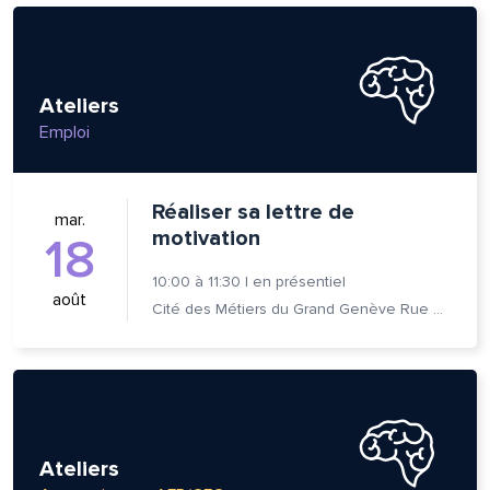
Ateliers
Emploi
Réaliser sa lettre de
mar.
motivation
18
10:00
à
11:30
|
en présentiel
août
Cité des Métiers du Grand Genève Rue Prévost-Martin 6 1205 Genève
lle est la pertinence de ce
ge?
Ateliers