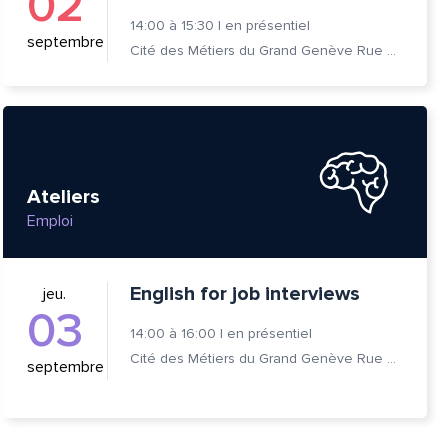
02
14:00
à
15:30
|
en présentiel
septembre
Cité des Métiers du Grand Genève Rue Prévost-Martin 6 1205 Genève
Ateliers
Emploi
English for job interviews
jeu.
03
14:00
à
16:00
|
en présentiel
Cité des Métiers du Grand Genève Rue Prévost-Martin 6 1205 Genève
septembre