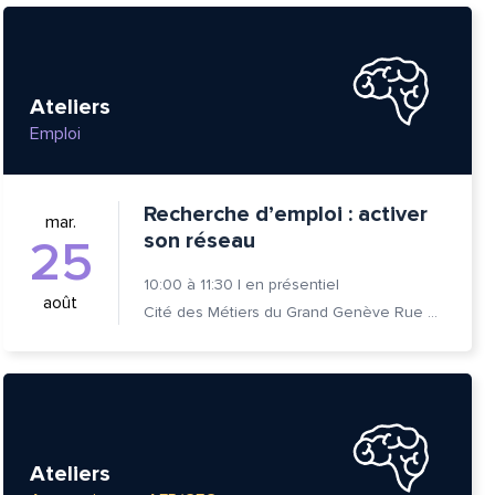
Ateliers
Emploi
Recherche d’emploi : activer
mar.
son réseau
25
10:00
à
11:30
|
en présentiel
août
Cité des Métiers du Grand Genève Rue Prévost-Martin 6 1205 Genève
tte
Ateliers