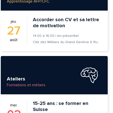
Apprentissage AFP/CFC
Accorder son CV et sa lettre
jeu.
de motivation
27
14:00
à
16:00
|
en présentiel
août
Cité des Métiers du Grand Genève 6 Rue Prévost-Martin 1205 Genève
Ateliers
Formations et métiers
15-25 ans : se former en
mer.
Suisse