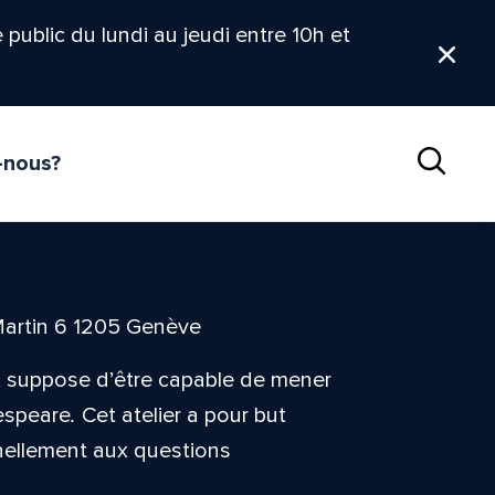
le public du lundi au jeudi entre 10h et
Ferm
-nous?
Reche
Martin 6 1205 Genève
s, suppose d’être capable de mener
espeare
.
Cet atelier a pour but
nnellement aux questions