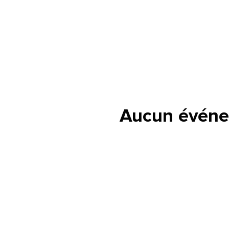
Aucun événe
lle est la pertinence de ce
ge?