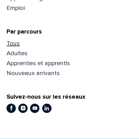
Emploi
Prén
Par parcours
Adres
Tous
Adultes
Apprenties et apprentis
Mess
Comm
Nouveaux arrivants
Suivez-nous sur les réseaux
Facebook
Instagram
Youtube
LinkedIn
En
En