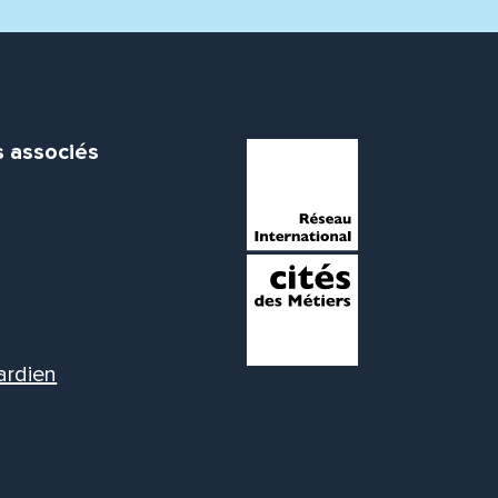
s associés
ardien