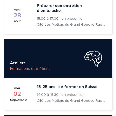
Préparer son entretien
ven.
d’embauche
28
Envoyer
Envoyer
15:00
à
17:00
|
en présentiel
août
Cité des Métiers du Grand Genève Rue Prévost-Martin 6 1205 Genève
Ateliers
Formations et métiers
15-25 ans : se former en Suisse
mer.
02
14:00
à
15:30
|
en présentiel
septembre
Cité des Métiers du Grand Genève Rue Prévost-Martin 6 1205 Genève