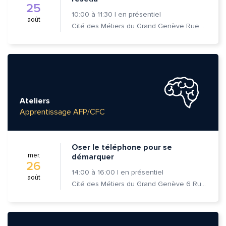
25
10:00
à
11:30
|
en présentiel
août
Cité des Métiers du Grand Genève Rue Prévost-Martin 6 1205 Genève
Ateliers
Apprentissage AFP/CFC
Oser le téléphone pour se
mer.
démarquer
26
14:00
à
16:00
|
en présentiel
août
Cité des Métiers du Grand Genève 6 Rue Prévost-Martin 1205 Genève