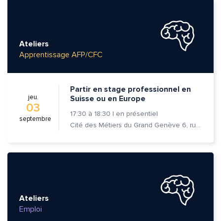
Ateliers
Apprentissage AFP/CFC
Partir en stage professionnel en
jeu.
Suisse ou en Europe
03
17:30
à
18:30
|
en présentiel
septembre
Cité des Métiers du Grand Genève 6, rue Prévost-Martin 1205 Genève
Ateliers
Emploi