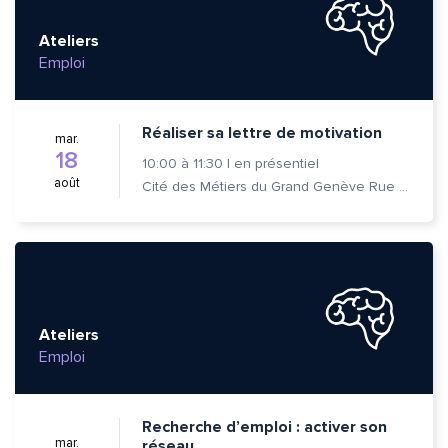
Ateliers
Emploi
Réaliser sa lettre de motivation
mar.
18
10:00
à
11:30
|
en présentiel
août
Cité des Métiers du Grand Genève Rue Prévost-Martin 6 1205 Genève
Ateliers
Emploi
Recherche d’emploi : activer son
mar.
réseau