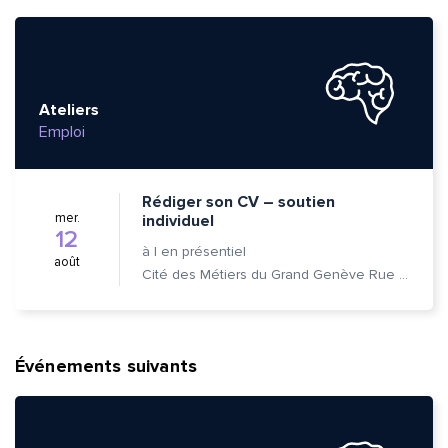
Ateliers
Emploi
Rédiger son CV – soutien
mer.
individuel
12
à
|
en présentiel
août
Cité des Métiers du Grand Genève Rue Prévost-Martin 6 1205 Genève
Événements suivants