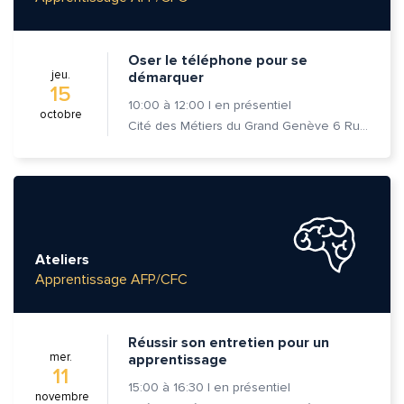
Oser le téléphone pour se
jeu.
démarquer
15
10:00
à
12:00
|
en présentiel
octobre
Cité des Métiers du Grand Genève 6 Rue Prévost-Martin 1205 Genève
Ateliers
Apprentissage AFP/CFC
Quelle est la pertinence de cette page?
Réussir son entretien pour un
mer.
apprentissage
11
Prénom et nom*
15:00
à
16:30
|
en présentiel
novembre