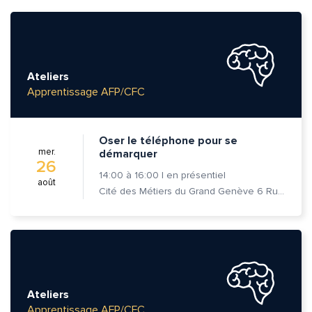
Ateliers
Apprentissage AFP/CFC
Oser le téléphone pour se
mer.
démarquer
26
14:00
à
16:00
|
en présentiel
août
Cité des Métiers du Grand Genève 6 Rue Prévost-Martin 1205 Genève
Ateliers
Apprentissage AFP/CFC