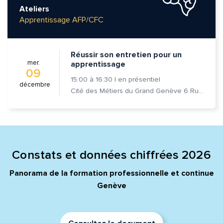
Ateliers
Apprentissage AFP/CFC
Réussir son entretien pour un
mer.
apprentissage
09
15:00
à
16:30
|
en présentiel
décembre
Cité des Métiers du Grand Genève 6 Rue Prévost-Martin 1205 Genève
Constats et données chiffrées 2026
Panorama de la formation professionnelle et continue
Genève