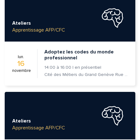
Ateliers
Apprentissage AFP/CFC
Adoptez les codes du monde
lun.
professionnel
16
14:00
à
16:00
|
en présentiel
novembre
Cité des Métiers du Grand Genève Rue Prévost-Martin 6 1205 Genève
Ateliers
Apprentissage AFP/CFC