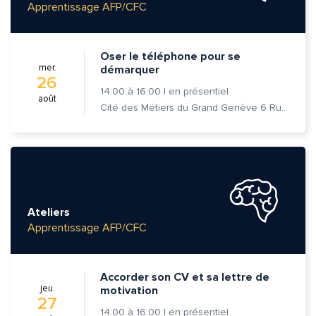
Apprentissage AFP/CFC
Oser le téléphone pour se
mer.
démarquer
26
14:00
à
16:00
|
en présentiel
août
Cité des Métiers du Grand Genève 6 Rue Prévost-Martin 1205 Genève
Ateliers
Apprentissage AFP/CFC
Accorder son CV et sa lettre de
jeu.
motivation
27
14:00
à
16:00
|
en présentiel