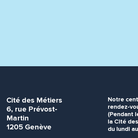
Cité des Métiers
Notre cent
rendez-vou
6, rue Prévost-
(Pendant l
Martin
la Cité de
1205 Genève
du lundi au