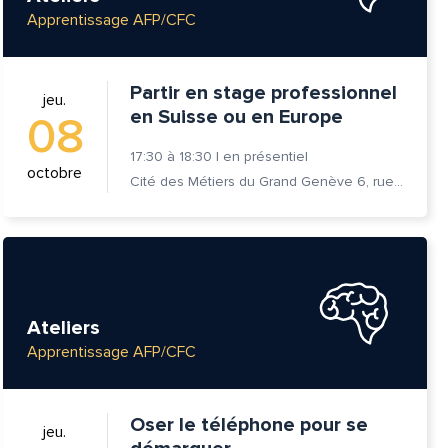
Apprentissage AFP/CFC
Partir en stage professionnel
jeu.
en Suisse ou en Europe
08
17:30
à
18:30
|
en présentiel
octobre
Cité des Métiers du Grand Genève 6, rue Prévost-Martin 1205 Genève
tte
Ateliers
Apprentissage AFP/CFC
Oser le téléphone pour se
jeu.