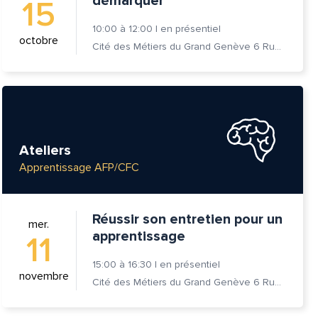
démarquer
15
10:00
à
12:00
|
en présentiel
octobre
Cité des Métiers du Grand Genève 6 Rue Prévost-Martin 1205 Genève
Ateliers
Apprentissage AFP/CFC
Réussir son entretien pour un
mer.
apprentissage
11
15:00
à
16:30
|
en présentiel
novembre
Cité des Métiers du Grand Genève 6 Rue Prévost-Martin 1205 Genève