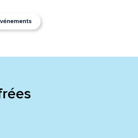
’événements
frées