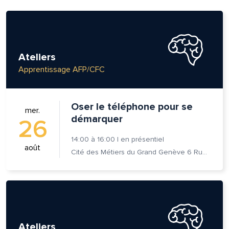
Ateliers
Apprentissage AFP/CFC
Oser le téléphone pour se
mer.
démarquer
26
14:00
à
16:00
|
en présentiel
août
Cité des Métiers du Grand Genève 6 Rue Prévost-Martin 1205 Genève
Ateliers