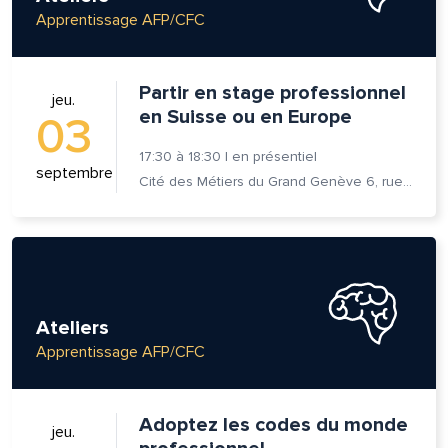
Apprentissage AFP/CFC
Partir en stage professionnel
jeu.
en Suisse ou en Europe
03
17:30
à
18:30
|
en présentiel
septembre
Cité des Métiers du Grand Genève 6, rue Prévost-Martin 1205 Genève
lle est la pertinence de ce
ge?
Ateliers
Apprentissage AFP/CFC
om et nom*
Adoptez les codes du monde
jeu.