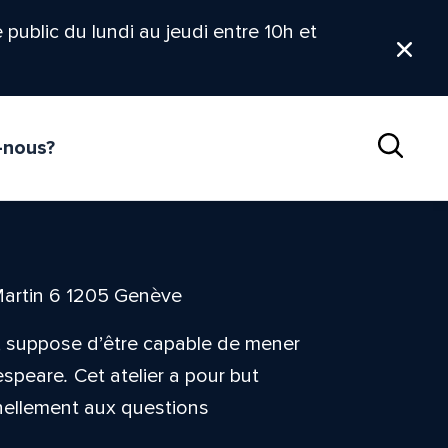
le public du lundi au jeudi entre 10h et
Ferm
-nous?
Reche
Martin 6 1205 Genève
s, suppose d’être capable de mener
espeare
.
Cet atelier a pour but
nnellement aux questions