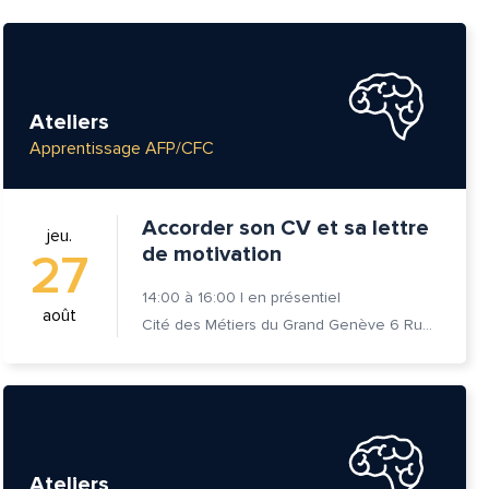
Ateliers
Apprentissage AFP/CFC
Accorder son CV et sa lettre
jeu.
de motivation
27
14:00
à
16:00
|
en présentiel
août
Cité des Métiers du Grand Genève 6 Rue Prévost-Martin 1205 Genève
Ateliers