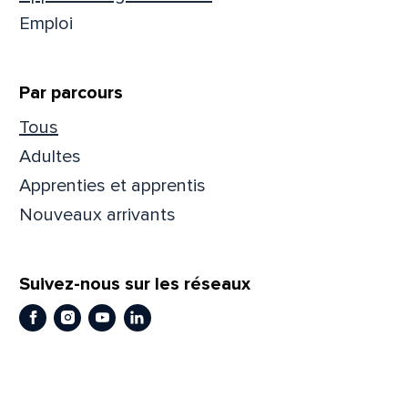
Emploi
Par parcours
Tous
Adultes
Apprenties et apprentis
Nouveaux arrivants
Que
pa
Suivez-nous sur les réseaux
Facebook
Instagram
Youtube
LinkedIn
Prén