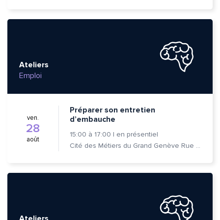
Ateliers
Emploi
Préparer son entretien
ven.
d’embauche
28
15:00
à
17:00
|
en présentiel
août
Cité des Métiers du Grand Genève Rue Prévost-Martin 6 1205 Genève
Quelle est la pertinence de cette page?
Prénom et nom*
Ateliers