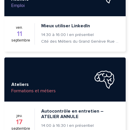
Emploi
Adresse e-mail*
Mieux utiliser LinkedIn
ven.
11
Message*
Commentaire*
14:30
à
16:00
|
en présentiel
septembre
Cité des Métiers du Grand Genève Rue Prévost-Martin 6 1205 Genève
Envoyer
Envoyer
Ateliers
Formations et métiers
Autocontrôle en entretien –
jeu.
ATELIER ANNULE
17
14:00
à
16:30
|
en présentiel
septembre