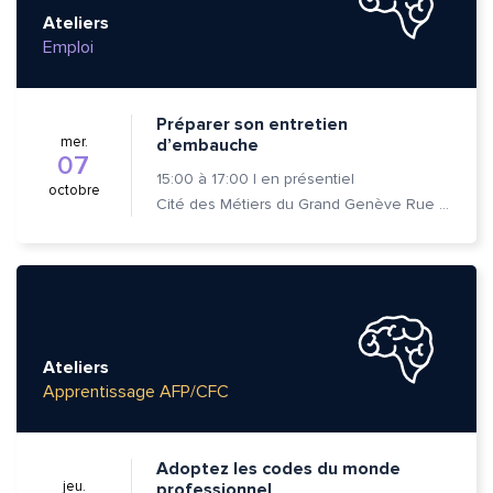
Ateliers
Emploi
Préparer son entretien
mer.
d’embauche
07
15:00
à
17:00
|
en présentiel
octobre
Cité des Métiers du Grand Genève Rue Prévost-Martin 6 1205 Genève
Ateliers
Apprentissage AFP/CFC
Adoptez les codes du monde
jeu.
professionnel