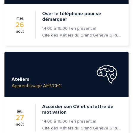
Oser le téléphone pour se
mer.
démarquer
26
14:00
à
16:00
|
en présentiel
août
Cité des Métiers du Grand Genève 6 Rue Prévost-Martin 1205 Genève
Ateliers
Apprentissage AFP/CFC
Accorder son CV et sa lettre de
jeu.
motivation
27
14:00
à
16:00
|
en présentiel
août
Cité des Métiers du Grand Genève 6 Rue Prévost-Martin 1205 Genève