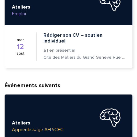
Ateliers
Emploi
Rédiger son CV – soutien
mer.
individuel
12
à
|
en présentiel
août
Cité des Métiers du Grand Genève Rue Prévost-Martin 6 1205 Genève
Événements suivants
Ateliers
Apprentissage AFP/CFC