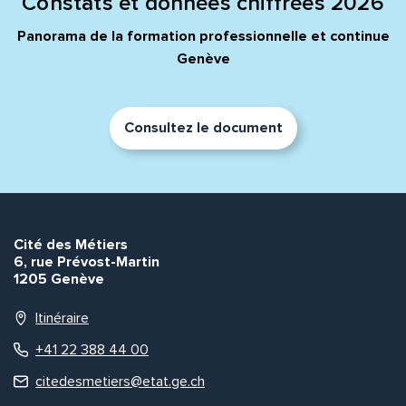
Constats et données chiffrées 2026
Panorama de la formation professionnelle et continue
Genève
Envoyer
Envoyer
Consultez le document
Cité des Métiers
6, rue Prévost-Martin
1205 Genève
Itinéraire
+41 22 388 44 00
citedesmetiers@etat.ge.ch