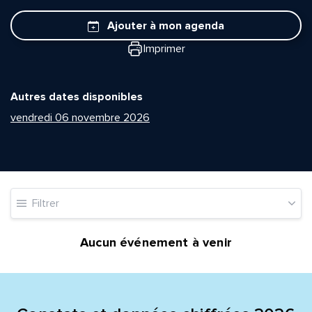
Ajouter à mon agenda
Imprimer
Autres dates disponibles
vendredi 06 novembre 2026
Quelle est la pertinence de cette page?
Prénom et nom*
Filtrer
Adresse e-mail*
Aucun événement à venir
Message*
Commentaire*