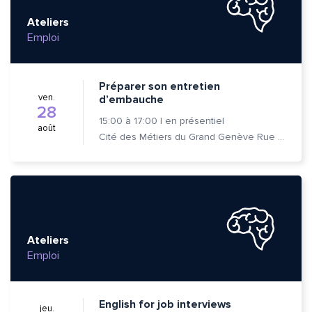
Ateliers
Emploi
Préparer son entretien
ven.
d’embauche
28
15:00
à
17:00
|
en présentiel
août
Cité des Métiers du Grand Genève Rue Prévost-Martin 6 1205 Genève
Ateliers
Emploi
English for job interviews
jeu.