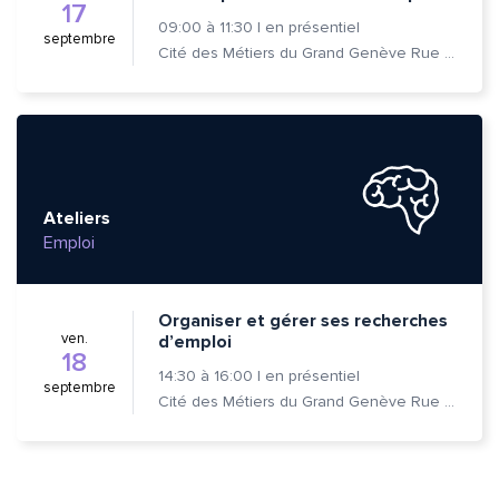
17
09:00
à
11:30
|
en présentiel
septembre
Cité des Métiers du Grand Genève Rue Prévost-Martin 6 1205 Genève
Ateliers
Emploi
Organiser et gérer ses recherches
ven.
d’emploi
18
14:30
à
16:00
|
en présentiel
septembre
Cité des Métiers du Grand Genève Rue Prévost-Martin 6 1205 Genève