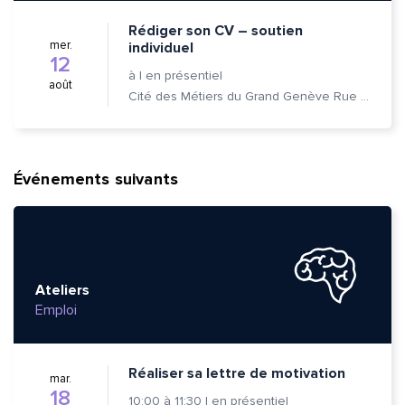
Rédiger son CV – soutien
mer.
individuel
12
à
|
en présentiel
août
Cité des Métiers du Grand Genève Rue Prévost-Martin 6 1205 Genève
Événements suivants
Ateliers
Emploi
Réaliser sa lettre de motivation
mar.
18
10:00
à
11:30
|
en présentiel