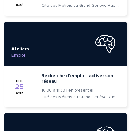
août
Cité des Métiers du Grand Genève Rue Prévost-Martin 6 1205 Genève
Ateliers
Emploi
Recherche d’emploi : activer son
mar.
réseau
25
10:00
à
11:30
|
en présentiel
août
Cité des Métiers du Grand Genève Rue Prévost-Martin 6 1205 Genève