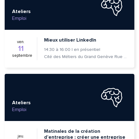
Ateliers
Emploi
Mieux utiliser LinkedIn
ven.
11
14:30
à
16:00
|
en présentiel
septembre
Cité des Métiers du Grand Genève Rue Prévost-Martin 6 1205 Genève
Ateliers
Emploi
Matinales de la création
jeu.
d’entreprise : créer une entreprise