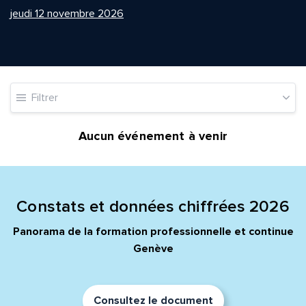
jeudi 12 novembre 2026
Quelle est la pertinence de cette page?
Filtrer
Prénom et nom*
Aucun événement à venir
Adresse e-mail*
Constats et données chiffrées 2026
Panorama de la formation professionnelle et continue
Message*
Commentaire*
Genève
Consultez le document