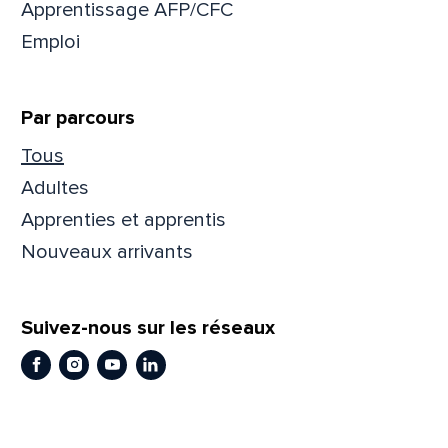
Apprentissage AFP/CFC
Emploi
Prén
Par parcours
Adres
Tous
Adultes
Apprenties et apprentis
Mess
Comm
Nouveaux arrivants
Suivez-nous sur les réseaux
Facebook
Instagram
Youtube
LinkedIn
En
En