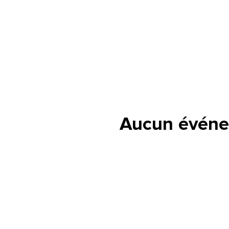
Aucun événe
lle est la pertinence de ce
ge?