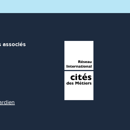
s associés
ardien