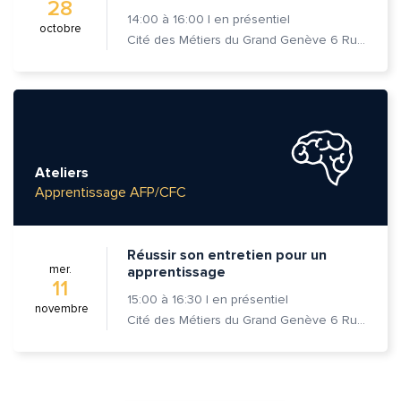
28
14:00
à
16:00
|
en présentiel
octobre
Cité des Métiers du Grand Genève 6 Rue Prévost-Martin 1205 Genève
Ateliers
Apprentissage AFP/CFC
Réussir son entretien pour un
mer.
apprentissage
11
15:00
à
16:30
|
en présentiel
novembre
Cité des Métiers du Grand Genève 6 Rue Prévost-Martin 1205 Genève