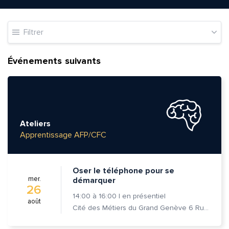
Filtrer
Événements suivants
Ateliers
Apprentissage AFP/CFC
Oser le téléphone pour se
mer.
démarquer
26
14:00
à
16:00
|
en présentiel
août
Cité des Métiers du Grand Genève 6 Rue Prévost-Martin 1205 Genève