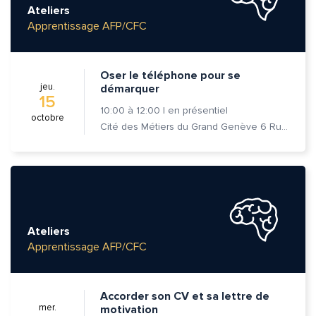
Ateliers
Apprentissage AFP/CFC
Oser le téléphone pour se
jeu.
démarquer
15
10:00
à
12:00
|
en présentiel
octobre
Cité des Métiers du Grand Genève 6 Rue Prévost-Martin 1205 Genève
Ateliers
Apprentissage AFP/CFC
Accorder son CV et sa lettre de
mer.
motivation