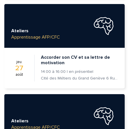
Ateliers
Apprentissage AFP/CFC
Accorder son CV et sa lettre de
jeu.
motivation
27
14:00
à
16:00
|
en présentiel
août
Cité des Métiers du Grand Genève 6 Rue Prévost-Martin 1205 Genève
Ateliers
Apprentissage AFP/CFC