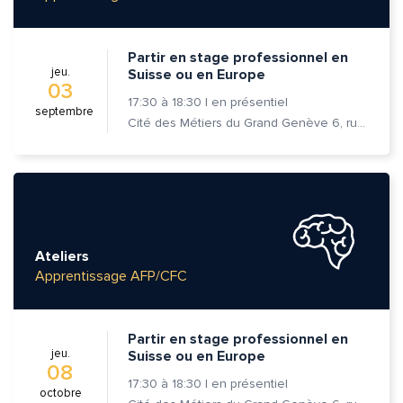
Partir en stage professionnel en
jeu.
Suisse ou en Europe
03
17:30
à
18:30
|
en présentiel
septembre
Cité des Métiers du Grand Genève 6, rue Prévost-Martin 1205 Genève
Ateliers
Apprentissage AFP/CFC
Partir en stage professionnel en
jeu.
Suisse ou en Europe
08
17:30
à
18:30
|
en présentiel
octobre