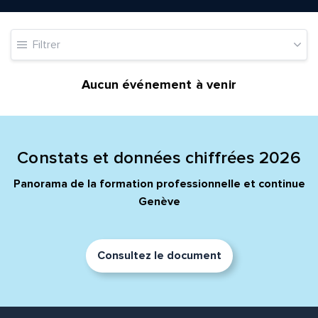
Filtrer
Quelle est la pertinence de cette page?
Aucun événement à venir
Prénom et nom*
Constats et données chiffrées 2026
Adresse e-mail*
Panorama de la formation professionnelle et continue
Genève
Message*
Commentaire*
Consultez le document