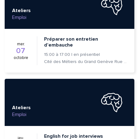
Ateliers
Emploi
Préparer son entretien
mer.
d’embauche
07
15:00
à
17:00
|
en présentiel
octobre
Cité des Métiers du Grand Genève Rue Prévost-Martin 6 1205 Genève
Ateliers
Emploi
English for job interviews
jeu.