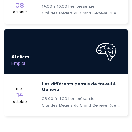
08
14:00
à
16:00
|
en présentiel
octobre
Cité des Métiers du Grand Genève Rue Prévost-Martin 6 1205 Genève
Ateliers
Emploi
Les différents permis de travail à
mer.
Genève
14
09:00
à
11:00
|
en présentiel
octobre
Cité des Métiers du Grand Genève Rue Prévost-Martin 6 1205 Genève