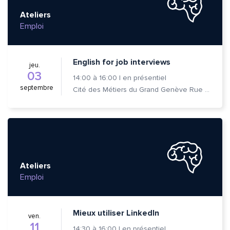
Ateliers
Emploi
English for job interviews
jeu.
03
14:00
à
16:00
|
en présentiel
septembre
Cité des Métiers du Grand Genève Rue Prévost-Martin 6 1205 Genève
Ateliers
Emploi
Mieux utiliser LinkedIn
ven.
11
14:30
à
16:00
|
en présentiel