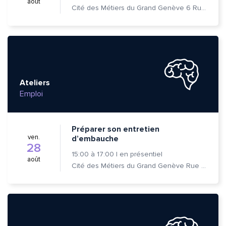
août
Cité des Métiers du Grand Genève 6 Rue Prévost-Martin 1205 Genève
Ateliers
Emploi
Préparer son entretien
ven.
d’embauche
28
15:00
à
17:00
|
en présentiel
août
Cité des Métiers du Grand Genève Rue Prévost-Martin 6 1205 Genève